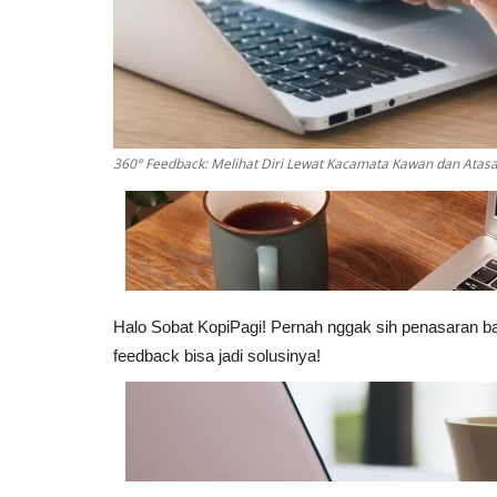
360° Feedback: Melihat Diri Lewat Kacamata Kawan dan Atas
Halo Sobat KopiPagi! Pernah nggak sih penasaran ba
feedback bisa jadi solusinya!