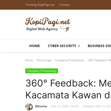
Tentang KopiPagi.net
Contact
HOME
CYBER SECURITY
BUSINESS S
Home
The Lounge
Company Productivity
360° Feedback: M
Company Productivity
360° Feedback: Mel
Kacamata Kawan d
Mitsuha
Feb 13, 2024 - 09:35
Updated: Feb 13, 202