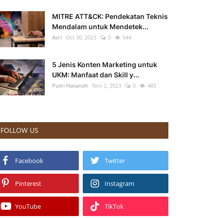
MITRE ATT&CK: Pendekatan Teknis
Mendalam untuk Mendetek...
Asri
Oct 30, 2023
0
544
5 Jenis Konten Marketing untuk
UKM: Manfaat dan Skill y...
Putri Hasanah
Nov 2, 2023
0
485
FOLLOW US
Facebook
Twitter
Pinterest
Instagram
YouTube
TikTok