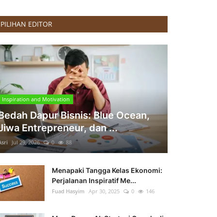
PILIHAN EDITOR
Inspiration and Motivation
Bedah Dapur Bisnis: Blue Ocean,
Jiwa Entrepreneur, dan ...
Asri
Jul 29, 2026
0
88
Menapaki Tangga Kelas Ekonomi:
Perjalanan Inspiratif Me...
Fuad Hasyim
Apr 30, 2025
0
146