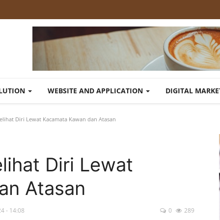
OLUTION
WEBSITE AND APPLICATION
DIGITAL MARK
elihat Diri Lewat Kacamata Kawan dan Atasan
ihat Diri Lewat
an Atasan
4 - 14:08
0
289