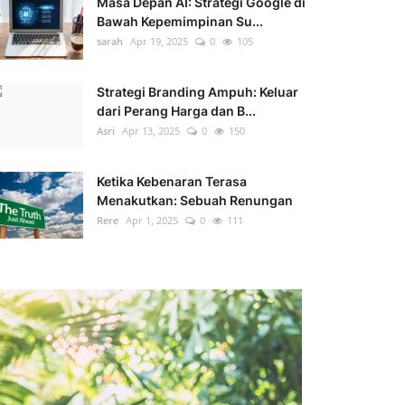
Masa Depan AI: Strategi Google di
Bawah Kepemimpinan Su...
sarah
Apr 19, 2025
0
105
Strategi Branding Ampuh: Keluar
dari Perang Harga dan B...
Asri
Apr 13, 2025
0
150
Ketika Kebenaran Terasa
Menakutkan: Sebuah Renungan
Rere
Apr 1, 2025
0
111