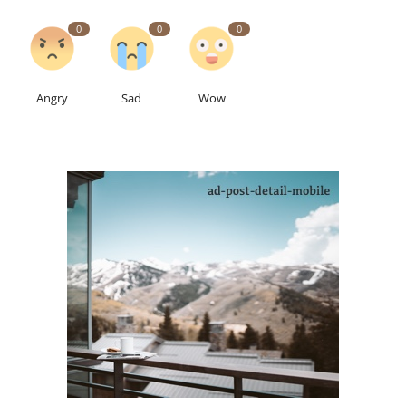
0
0
0
Angry
Sad
Wow