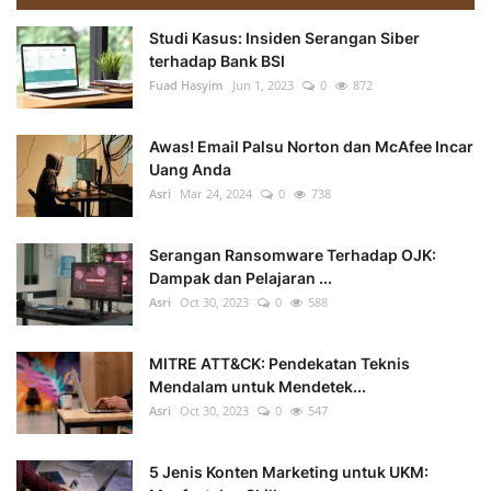
Studi Kasus: Insiden Serangan Siber
terhadap Bank BSI
Fuad Hasyim
Jun 1, 2023
0
872
Awas! Email Palsu Norton dan McAfee Incar
Uang Anda
Asri
Mar 24, 2024
0
738
Serangan Ransomware Terhadap OJK:
Dampak dan Pelajaran ...
Asri
Oct 30, 2023
0
588
MITRE ATT&CK: Pendekatan Teknis
Mendalam untuk Mendetek...
Asri
Oct 30, 2023
0
547
5 Jenis Konten Marketing untuk UKM: