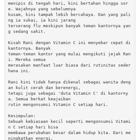
menipis di tengah hari, kini bertahan hingga sor
e. Wajahnya yang sebelumnya 

kusam, kini tampak lebih bercahaya. Dan yang pali
ng ia sukai, ia kini jarang 

terserang flu meskipun banyak teman kantornya yan
g sedang sakit.

Kisah Rani dengan Vitamin C ini menyebar cepat di 
kantornya. Banyak 

teman-teman kantor yang mulai mengikuti jejak Ran
i. Mereka semua 

merasakan manfaat luar biasa dari rutinitas seder
hana ini.

Rani kini tidak hanya dikenal sebagai wanita deng
an kulit cerah dan berenergi, 

tetapi juga sebagai 'duta Vitamin C' di kantorny
a. Semua berkat keajaiban 

rutin mengonsumsi Vitamin C setiap hari.

Kesimpulan:

Sebuah kebiasaan kecil seperti mengonsumsi Vitami
n C setiap hari bisa 

membawa perubahan besar dalam hidup kita. Dari me
ningkatkan energi, 
