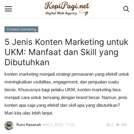
Content marketing
Login
Register
5 Jenis Konten Marketing untuk
UKM: Manfaat dan Skill yang
Home
Dibutuhkan
Tentang KopiPagi.net
konten marketing menjadi strategi pemasaran yang efektif untuk
meningkatkan visibilitas, engagement, dan penjualan suatu
Contact
bisnis. Khususnya bagi pelaku UKM, konten marketing bisa
menjadi cara untuk bersaing dengan brand besar. Namun, jenis
Cyber Security
konten apa saja yang efektif dan skill apa yang dibutuhkan?
Mari kita ulas lebih lanjut.
Business Solution
Putri Hasanah
Nov 2, 2023 - 17:25
0
486
Website and Application