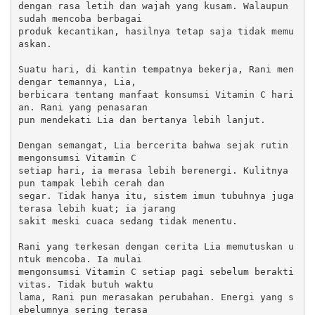
dengan rasa letih dan wajah yang kusam. Walaupun 
sudah mencoba berbagai 

produk kecantikan, hasilnya tetap saja tidak memu
askan.

Suatu hari, di kantin tempatnya bekerja, Rani men
dengar temannya, Lia, 

berbicara tentang manfaat konsumsi Vitamin C hari
an. Rani yang penasaran 

pun mendekati Lia dan bertanya lebih lanjut.

Dengan semangat, Lia bercerita bahwa sejak rutin 
mengonsumsi Vitamin C 

setiap hari, ia merasa lebih berenergi. Kulitnya 
pun tampak lebih cerah dan 

segar. Tidak hanya itu, sistem imun tubuhnya juga 
terasa lebih kuat; ia jarang 

sakit meski cuaca sedang tidak menentu.

Rani yang terkesan dengan cerita Lia memutuskan u
ntuk mencoba. Ia mulai 

mengonsumsi Vitamin C setiap pagi sebelum berakti
vitas. Tidak butuh waktu 

lama, Rani pun merasakan perubahan. Energi yang s
ebelumnya sering terasa 
