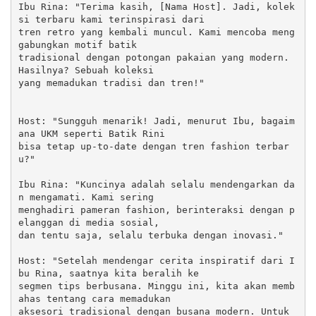
Ibu Rina: "Terima kasih, [Nama Host]. Jadi, kolek
si terbaru kami terinspirasi dari 

tren retro yang kembali muncul. Kami mencoba meng
gabungkan motif batik 

tradisional dengan potongan pakaian yang modern. 
Hasilnya? Sebuah koleksi 

yang memadukan tradisi dan tren!"

Host: "Sungguh menarik! Jadi, menurut Ibu, bagaim
ana UKM seperti Batik Rini 

bisa tetap up-to-date dengan tren fashion terbar
u?"

Ibu Rina: "Kuncinya adalah selalu mendengarkan da
n mengamati. Kami sering 

menghadiri pameran fashion, berinteraksi dengan p
elanggan di media sosial, 

dan tentu saja, selalu terbuka dengan inovasi."

Host: "Setelah mendengar cerita inspiratif dari I
bu Rina, saatnya kita beralih ke 

segmen tips berbusana. Minggu ini, kita akan memb
ahas tentang cara memadukan 

aksesori tradisional dengan busana modern. Untuk 