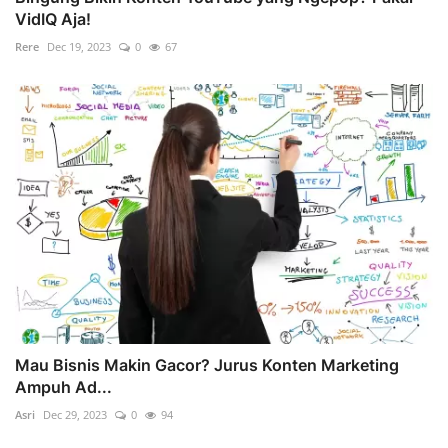
VidIQ Aja!
Rere
Dec 19, 2023
0
67
Mau Bisnis Makin Gacor? Jurus Konten Marketing
Ampuh Ad...
Asri
Dec 29, 2023
0
94