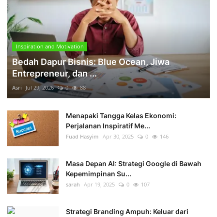
Inspiration and Motivation
Bedah Dapur Bisnis: Blue Ocean, Jiwa
Entrepreneur, dan ...
Asri
Jul 29, 2026
0
88
Menapaki Tangga Kelas Ekonomi:
Perjalanan Inspiratif Me...
Fuad Hasyim
Apr 30, 2025
0
146
Masa Depan AI: Strategi Google di Bawah
Kepemimpinan Su...
sarah
Apr 19, 2025
0
107
Strategi Branding Ampuh: Keluar dari