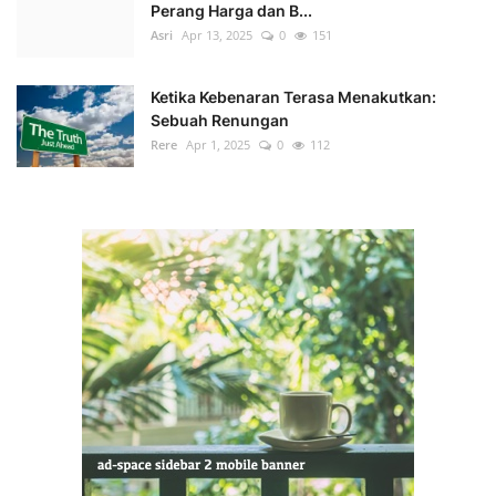
Perang Harga dan B...
Asri
Apr 13, 2025
0
151
Ketika Kebenaran Terasa Menakutkan:
Sebuah Renungan
Rere
Apr 1, 2025
0
112