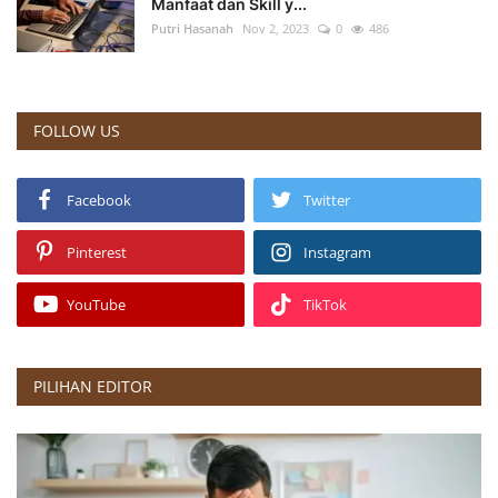
Manfaat dan Skill y...
Putri Hasanah
Nov 2, 2023
0
486
FOLLOW US
Facebook
Twitter
Pinterest
Instagram
YouTube
TikTok
PILIHAN EDITOR