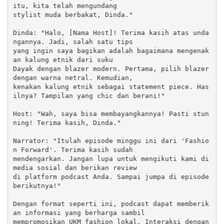
itu, kita telah mengundang 

stylist muda berbakat, Dinda."

Dinda: "Halo, [Nama Host]! Terima kasih atas unda
ngannya. Jadi, salah satu tips 

yang ingin saya bagikan adalah bagaimana mengenak
an kalung etnik dari suku 

Dayak dengan blazer modern. Pertama, pilih blazer 
dengan warna netral. Kemudian, 

kenakan kalung etnik sebagai statement piece. Has
ilnya? Tampilan yang chic dan berani!"

Host: "Wah, saya bisa membayangkannya! Pasti stun
ning! Terima kasih, Dinda."

Narrator: "Itulah episode minggu ini dari 'Fashio
n Forward'. Terima kasih sudah 

mendengarkan. Jangan lupa untuk mengikuti kami di 
media sosial dan berikan review 

di platform podcast Anda. Sampai jumpa di episode 
berikutnya!"

Dengan format seperti ini, podcast dapat memberik
an informasi yang berharga sambil 

mempromosikan UKM fashion lokal. Interaksi dengan 