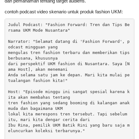
dan pemahaman tentang target audiens.
contoh podcast video skenario untuk produk fashion UKM:
Judul Podcast: "Fashion Forward: Tren dan Tips Be
rsama UKM Mode Nusantara"

Narrator: "Selamat datang di 'Fashion Forward', p
odcast mingguan yang 

mengulas tren fashion terbaru dan memberikan tips 
berbusana, khususnya 

dari perspektif UKM fashion di Nusantara. Saya [N
ama Host], akan menemani 

Anda selama satu jam ke depan. Mari kita mulai pe
tualangan fashion kita!"

Host: "Episode minggu ini sangat spesial karena k
ita akan membahas tentang 

tren fashion yang sedang booming di kalangan anak 
muda dan bagaimana UKM 

lokal kita merespons tren tersebut. Tapi sebelum 
itu, mari kita dengar cerita dari 

Ibu Rina, pemilik UKM Batik Rini yang baru saja m
eluncurkan koleksi terbarunya."
