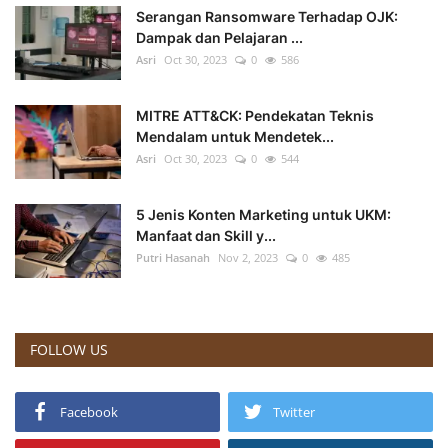
Serangan Ransomware Terhadap OJK:
Dampak dan Pelajaran ...
Asri
Oct 30, 2023
0
586
MITRE ATT&CK: Pendekatan Teknis
Mendalam untuk Mendetek...
Asri
Oct 30, 2023
0
544
5 Jenis Konten Marketing untuk UKM:
Manfaat dan Skill y...
Putri Hasanah
Nov 2, 2023
0
485
FOLLOW US
Facebook
Twitter