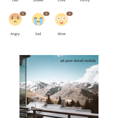
Like
Dislike
Love
Funny
0
0
0
Angry
Sad
Wow