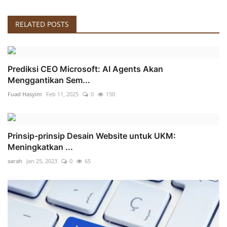
RELATED POSTS
Prediksi CEO Microsoft: AI Agents Akan
Menggantikan Sem...
Fuad Hasyim
Feb 11, 2025
0
150
Prinsip-prinsip Desain Website untuk UKM:
Meningkatkan ...
sarah
Jan 25, 2023
0
65