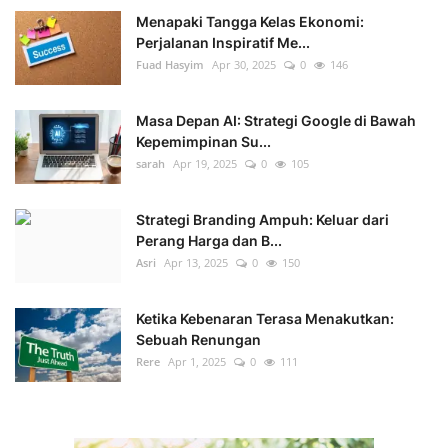
Menapaki Tangga Kelas Ekonomi:
Perjalanan Inspiratif Me...
Fuad Hasyim
Apr 30, 2025
0
146
Masa Depan AI: Strategi Google di Bawah
Kepemimpinan Su...
sarah
Apr 19, 2025
0
105
Strategi Branding Ampuh: Keluar dari
Perang Harga dan B...
Asri
Apr 13, 2025
0
150
Ketika Kebenaran Terasa Menakutkan:
Sebuah Renungan
Rere
Apr 1, 2025
0
111