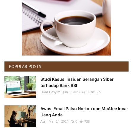
POPULAR POSTS
Studi Kasus: Insiden Serangan Siber
terhadap Bank BSI
Fuad Hasyim
Jun 1, 2023
0
865
Awas! Email Palsu Norton dan McAfee Incar
Uang Anda
Asri
Mar 24, 2024
0
738