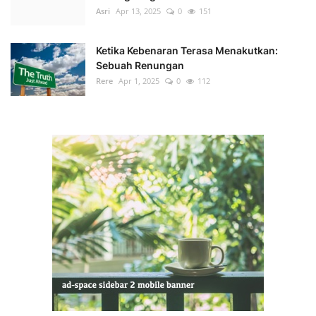
Asri
Apr 13, 2025
0
151
Ketika Kebenaran Terasa Menakutkan:
Sebuah Renungan
Rere
Apr 1, 2025
0
112