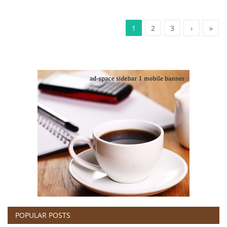
1
2
3
›
»
POPULAR POSTS