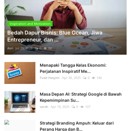
Inspiration and Motivation
Bedah Dapur Bisnis: Blue Ocean, Jiwa
Entrepreneur, dan ...
Asri
Jul 29, 2026
0
88
Menapaki Tangga Kelas Ekonomi:
Perjalanan Inspiratif Me...
Fuad Hasyim
Apr 30, 2025
0
146
Masa Depan AI: Strategi Google di Bawah
Kepemimpinan Su...
sarah
Apr 19, 2025
0
107
Strategi Branding Ampuh: Keluar dari
Perang Harga dan B...