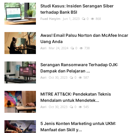
Studi Kasus: Insiden Serangan Siber
terhadap Bank BSI
Fuad Hasyim
Jun 1, 2023
0
868
Awas! Email Palsu Norton dan McAfee Incar
Uang Anda
Asri
Mar 24, 2024
0
738
Serangan Ransomware Terhadap OJK:
Dampak dan Pelajaran ...
Asri
Oct 30, 2023
0
587
MITRE ATT&CK: Pendekatan Teknis
Mendalam untuk Mendetek...
Asri
Oct 30, 2023
0
545
5 Jenis Konten Marketing untuk UKM:
Manfaat dan Skill y...