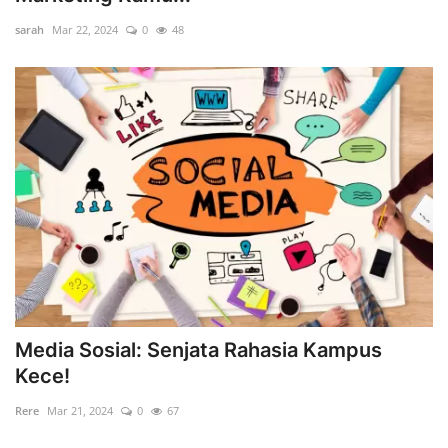
sarah
Mar 22, 2024
0
48
Media Sosial: Senjata Rahasia Kampus
Kece!
Rere
Mar 21, 2024
0
67