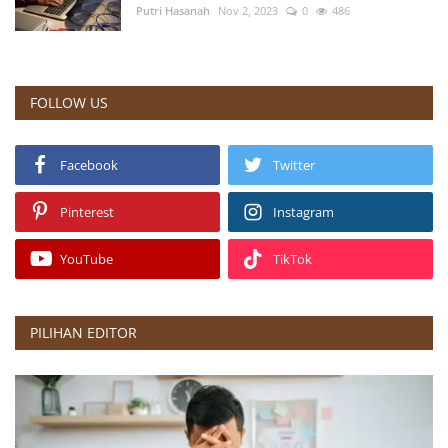
Putri Hasanah
Nov 2, 2023
0
486
FOLLOW US
Facebook
Twitter
Pinterest
Instagram
YouTube
TikTok
PILIHAN EDITOR