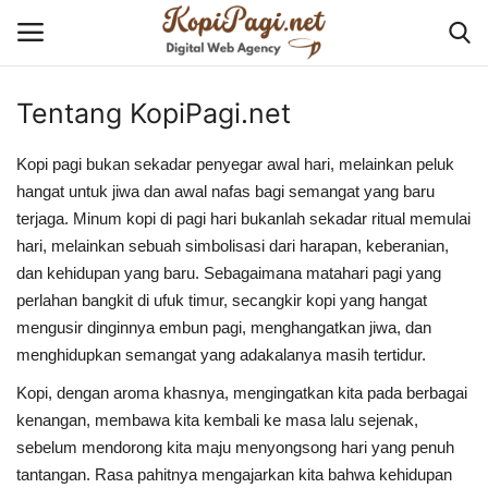
Tentang KopiPagi.net
Login
Register
Kopi pagi bukan sekadar penyegar awal hari, melainkan peluk
Home
hangat untuk jiwa dan awal nafas bagi semangat yang baru
terjaga. Minum kopi di pagi hari bukanlah sekadar ritual memulai
hari, melainkan sebuah simbolisasi dari harapan, keberanian,
Tentang KopiPagi.net
dan kehidupan yang baru. Sebagaimana matahari pagi yang
perlahan bangkit di ufuk timur, secangkir kopi yang hangat
Contact
mengusir dinginnya embun pagi, menghangatkan jiwa, dan
menghidupkan semangat yang adakalanya masih tertidur.
Cyber Security
Kopi, dengan aroma khasnya, mengingatkan kita pada berbagai
Business Solution
kenangan, membawa kita kembali ke masa lalu sejenak,
sebelum mendorong kita maju menyongsong hari yang penuh
Website and Application
tantangan. Rasa pahitnya mengajarkan kita bahwa kehidupan