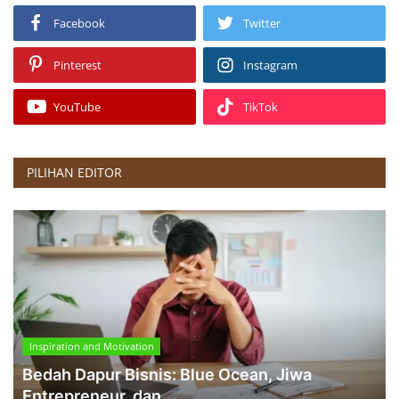
Facebook
Twitter
Pinterest
Instagram
YouTube
TikTok
PILIHAN EDITOR
Inspiration and Motivation
Bedah Dapur Bisnis: Blue Ocean, Jiwa
Entrepreneur, dan ...