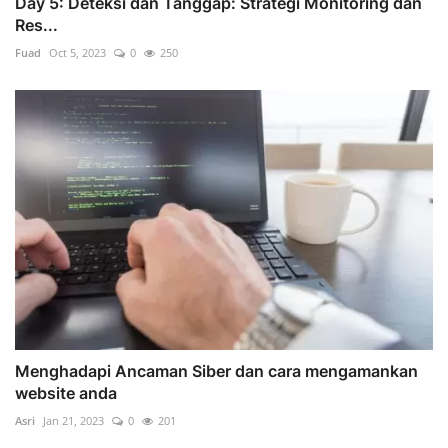
Day 5: Deteksi dan Tanggap: Strategi Monitoring dan
Res...
Fuad
Oct 5, 2023
0
250
Menghadapi Ancaman Siber dan cara mengamankan
website anda
Asri
Jan 21, 2023
0
201