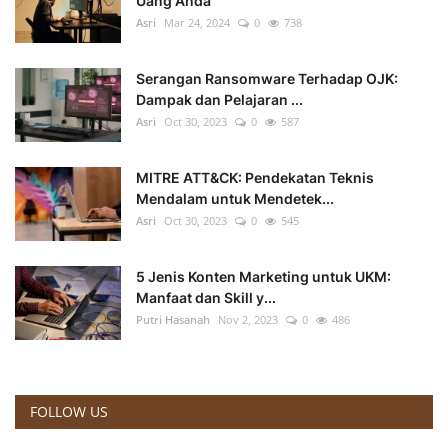
Uang Anda
Asri
Mar 24, 2024
0
738
Serangan Ransomware Terhadap OJK:
Dampak dan Pelajaran ...
Asri
Oct 30, 2023
0
587
MITRE ATT&CK: Pendekatan Teknis
Mendalam untuk Mendetek...
Asri
Oct 30, 2023
0
545
5 Jenis Konten Marketing untuk UKM:
Manfaat dan Skill y...
Putri Hasanah
Nov 2, 2023
0
486
FOLLOW US