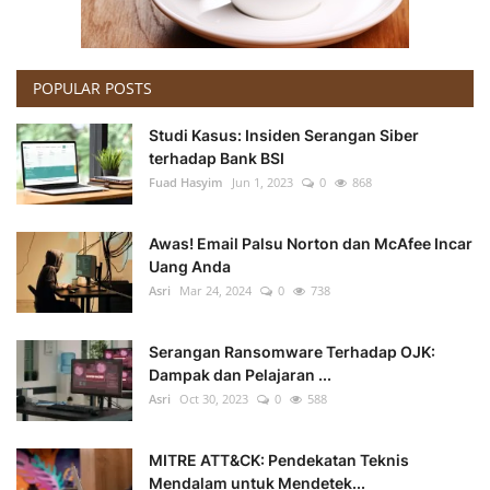
POPULAR POSTS
Studi Kasus: Insiden Serangan Siber
terhadap Bank BSI
Fuad Hasyim
Jun 1, 2023
0
868
Awas! Email Palsu Norton dan McAfee Incar
Uang Anda
Asri
Mar 24, 2024
0
738
Serangan Ransomware Terhadap OJK:
Dampak dan Pelajaran ...
Asri
Oct 30, 2023
0
588
MITRE ATT&CK: Pendekatan Teknis
Mendalam untuk Mendetek...