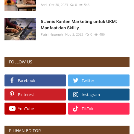
Asri
Oct 30, 2023
0
546
5 Jenis Konten Marketing untuk UKM:
Manfaat dan Skill y...
Putri Hasanah
Nov 2, 2023
0
486
FOLLOW US
Facebook
Twitter
Pinterest
Instagram
YouTube
TikTok
PILIHAN EDITOR