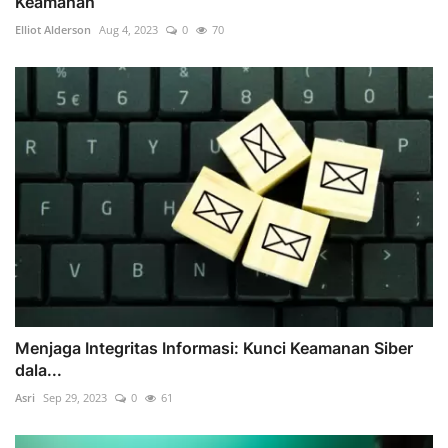
Keamanan
Elliot Alderson
Aug 4, 2023
0
70
Menjaga Integritas Informasi: Kunci Keamanan Siber
dala...
Asri
Sep 29, 2023
0
61