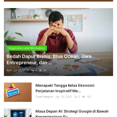
Inspiration and Motivation
Bedah Dapur Bisnis: Blue Ocean, Jiwa
Entrepreneur, dan ...
Asri
Jul 29, 2026
0
88
Menapaki Tangga Kelas Ekonomi:
Perjalanan Inspiratif Me...
Fuad Hasyim
Apr 30, 2025
0
146
Masa Depan AI: Strategi Google di Bawah
Kepemimpinan Su...