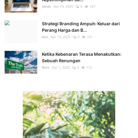
sarah
Apr 19, 2025
0
107
Strategi Branding Ampuh: Keluar dari
Perang Harga dan B...
Asri
Apr 13, 2025
0
151
Ketika Kebenaran Terasa Menakutkan:
Sebuah Renungan
Rere
Apr 1, 2025
0
112