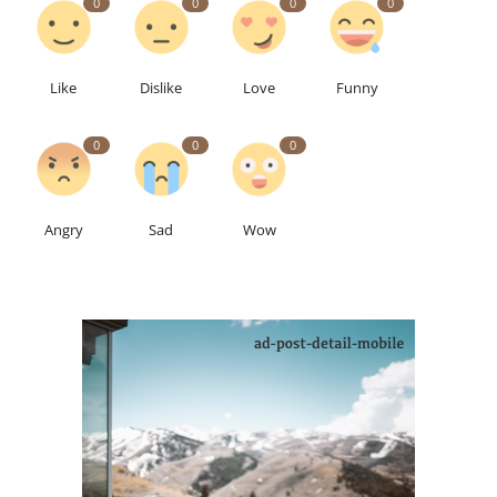
0
0
0
0
Like
Dislike
Love
Funny
0
0
0
Angry
Sad
Wow