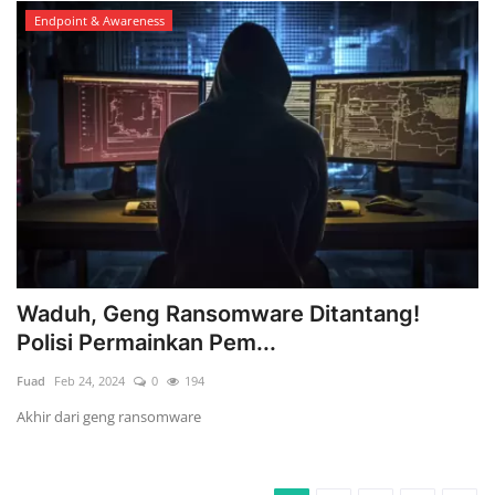
Endpoint & Awareness
Waduh, Geng Ransomware Ditantang!
Polisi Permainkan Pem...
Fuad
Feb 24, 2024
0
194
Akhir dari geng ransomware