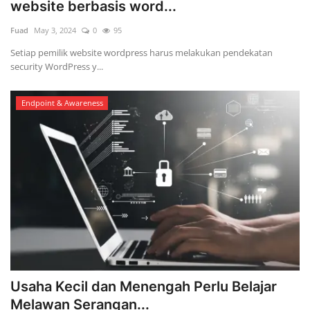
website berbasis word...
Fuad
May 3, 2024
0
95
Setiap pemilik website wordpress harus melakukan pendekatan
security WordPress y...
Endpoint & Awareness
Usaha Kecil dan Menengah Perlu Belajar
Melawan Serangan...