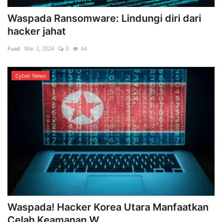
Waspada Ransomware: Lindungi diri dari
hacker jahat
Fuad
Mar 2, 2024
0
64
Cyber News
Waspada! Hacker Korea Utara Manfaatkan
Celah Keamanan W...