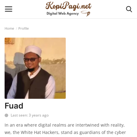
Home
Profile
Login
Register
Home
Tentang KopiPagi.net
Contact
Cyber Security
Fuad
Last seen: 3 years ago
Business Solution
In an era where digital realms are intertwined with reality,
Website and Application
we, the White Hat Hackers, stand as guardians of the cyber