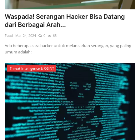
Waspada! Serangan Hacker Bisa Datang
dari Berbagai Arah...
Fuad
Mar 24, 2024
0
65
Ada beberapa cara hacker untuk melancarkan serangan, yang paling
umum adalah:
Threat Intelligence & OSINT