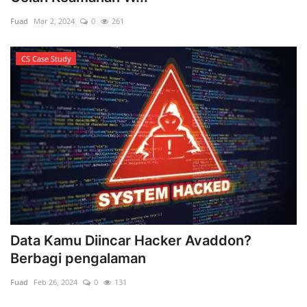
Fuad
Mar 2, 2024
0
261
CS Case Study
Data Kamu Diincar Hacker Avaddon?
Berbagi pengalaman
Fuad
Feb 26, 2024
0
131