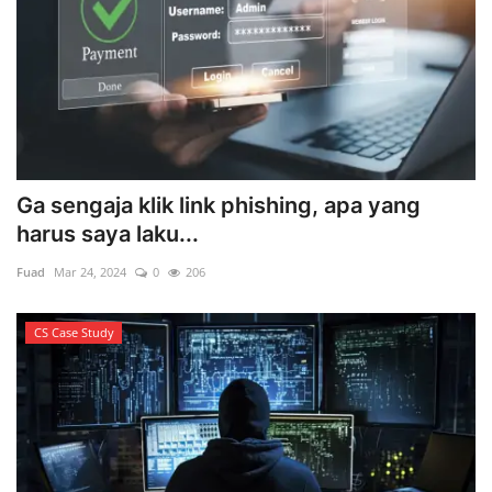
Ga sengaja klik link phishing, apa yang
harus saya laku...
Fuad
Mar 24, 2024
0
206
CS Case Study