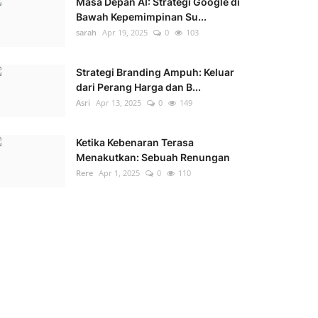
Masa Depan AI: Strategi Google di
Bawah Kepemimpinan Su...
sarah
Apr 19, 2025
0
103
Strategi Branding Ampuh: Keluar
dari Perang Harga dan B...
Asri
Apr 13, 2025
0
149
Ketika Kebenaran Terasa
Menakutkan: Sebuah Renungan
Rere
Apr 1, 2025
0
110