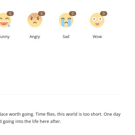
0
0
0
0
Funny
Angry
Sad
Wow
lace worth going. Time flies, this world is too short. One day
 going into the life here after.