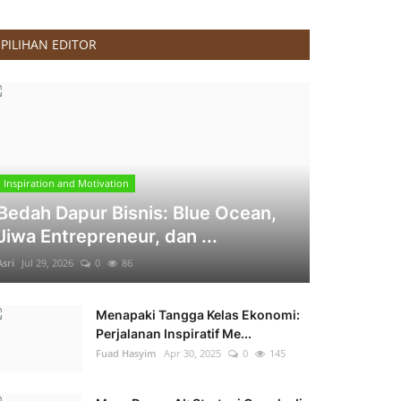
PILIHAN EDITOR
Inspiration and Motivation
Bedah Dapur Bisnis: Blue Ocean,
Jiwa Entrepreneur, dan ...
Asri
Jul 29, 2026
0
86
Menapaki Tangga Kelas Ekonomi:
Perjalanan Inspiratif Me...
Fuad Hasyim
Apr 30, 2025
0
145