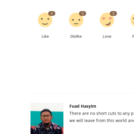
0
0
0
Like
Dislike
Love
Fuad Hasyim
There are no short cuts to any p
we will leave from this world and