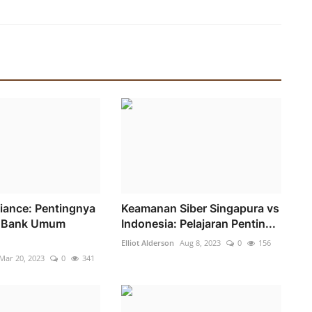
ance: Pentingnya
Keamanan Siber Singapura vs
 Bank Umum
Indonesia: Pelajaran Pentin...
Elliot Alderson
Aug 8, 2023
0
156
Mar 20, 2023
0
341