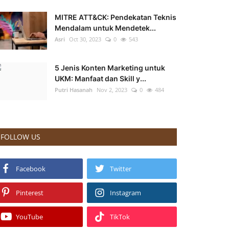
MITRE ATT&CK: Pendekatan Teknis
Mendalam untuk Mendetek...
Asri
Oct 30, 2023
0
543
5 Jenis Konten Marketing untuk
UKM: Manfaat dan Skill y...
Putri Hasanah
Nov 2, 2023
0
484
FOLLOW US
Facebook
Twitter
Pinterest
Instagram
YouTube
TikTok