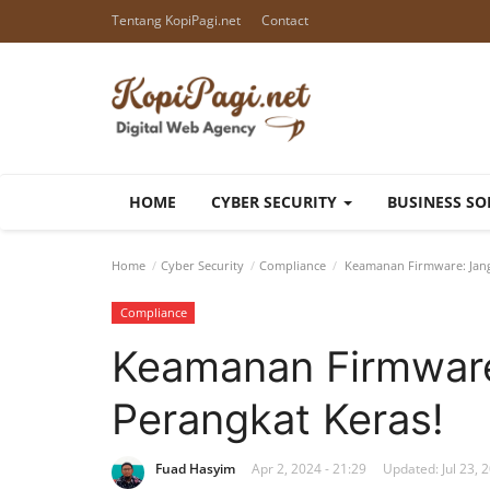
Tentang KopiPagi.net
Contact
HOME
CYBER SECURITY
BUSINESS S
Home
Cyber Security
Compliance
Keamanan Firmware: Jang
Compliance
Keamanan Firmware
Perangkat Keras!
Fuad Hasyim
Apr 2, 2024 - 21:29
Updated: Jul 23, 