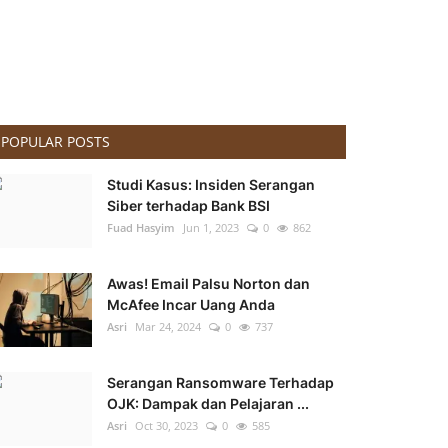
POPULAR POSTS
Studi Kasus: Insiden Serangan
Siber terhadap Bank BSI
Fuad Hasyim
Jun 1, 2023
0
862
Awas! Email Palsu Norton dan
McAfee Incar Uang Anda
Asri
Mar 24, 2024
0
737
Serangan Ransomware Terhadap
OJK: Dampak dan Pelajaran ...
Asri
Oct 30, 2023
0
585