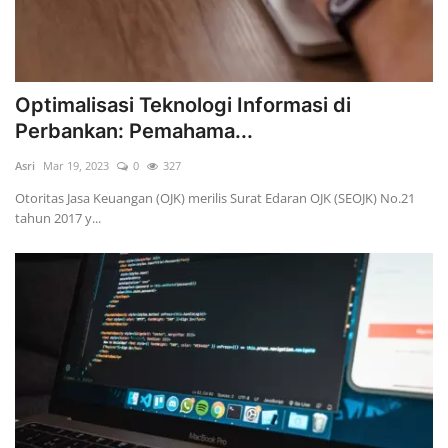
Optimalisasi Teknologi Informasi di
Perbankan: Pemahama...
Asri
Mar 19, 2023
0
327
Otoritas Jasa Keuangan (OJK) merilis Surat Edaran OJK (SEOJK) No.21
tahun 2017 y...