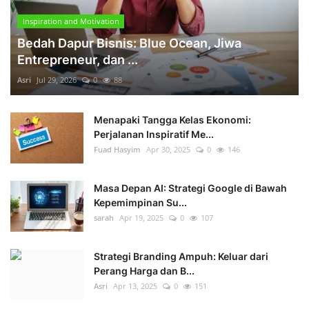
Inspiration and Motivation
Bedah Dapur Bisnis: Blue Ocean, Jiwa
Entrepreneur, dan ...
Asri
Jul 29, 2026
0
88
Menapaki Tangga Kelas Ekonomi:
Perjalanan Inspiratif Me...
Fuad Hasyim
Apr 30, 2025
0
146
Masa Depan AI: Strategi Google di Bawah
Kepemimpinan Su...
sarah
Apr 19, 2025
0
107
Strategi Branding Ampuh: Keluar dari
Perang Harga dan B...
Asri
Apr 13, 2025
0
151