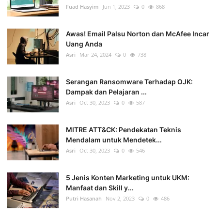
Fuad Hasyim
Jun 1, 2023
0
868
Awas! Email Palsu Norton dan McAfee Incar
Uang Anda
Asri
Mar 24, 2024
0
738
Serangan Ransomware Terhadap OJK:
Dampak dan Pelajaran ...
Asri
Oct 30, 2023
0
587
MITRE ATT&CK: Pendekatan Teknis
Mendalam untuk Mendetek...
Asri
Oct 30, 2023
0
546
5 Jenis Konten Marketing untuk UKM:
Manfaat dan Skill y...
Putri Hasanah
Nov 2, 2023
0
486