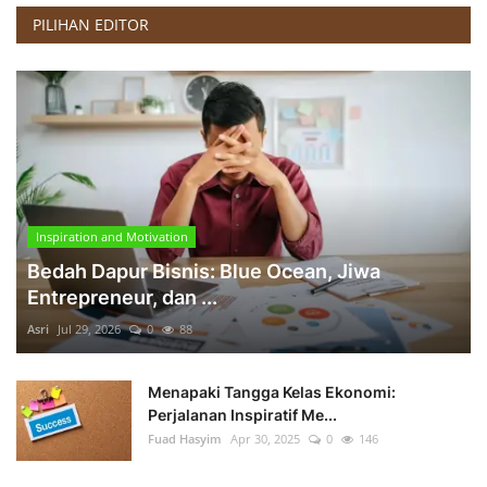
PILIHAN EDITOR
Inspiration and Motivation
Bedah Dapur Bisnis: Blue Ocean, Jiwa
Entrepreneur, dan ...
Asri
Jul 29, 2026
0
88
Menapaki Tangga Kelas Ekonomi:
Perjalanan Inspiratif Me...
Fuad Hasyim
Apr 30, 2025
0
146