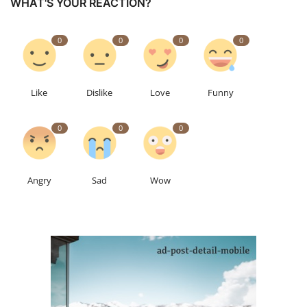
WHAT'S YOUR REACTION?
0
0
0
0
Like
Dislike
Love
Funny
0
0
0
Angry
Sad
Wow