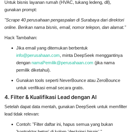
Untuk bisnis layanan rumah (HVAC, tukang ledeng, dll),
gunakan prompt:
"Scrape 40 perusahaan pengaspalan di Surabaya dari direktori
online. Berikan nama bisnis, email, nomor telepon, dan alamat."
Hack Tambahan:
Jika email yang ditemukan berbentuk
info@perusahaan.com
, minta DeepSeek menggantinya
dengan
namaPemilik@perusahaan.com
(jika nama
pemilik diketahui).
Gunakan tools seperti
NeverBounce
atau
ZeroBounce
untuk verifikasi email secara gratis.
4. Filter & Kualifikasi Lead dengan AI
Setelah dapat data mentah, gunakan DeepSeek untuk
memfilter
lead tidak relevan
:
Contoh:
"Filter daftar ini, hapus semua yang bukan
'kontraktor beton' di kolom 'deskripsi bisnis'."