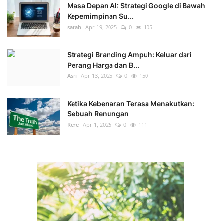
Masa Depan AI: Strategi Google di Bawah
Kepemimpinan Su...
sarah
Apr 19, 2025
0
105
Strategi Branding Ampuh: Keluar dari
Perang Harga dan B...
Asri
Apr 13, 2025
0
150
Ketika Kebenaran Terasa Menakutkan:
Sebuah Renungan
Rere
Apr 1, 2025
0
111