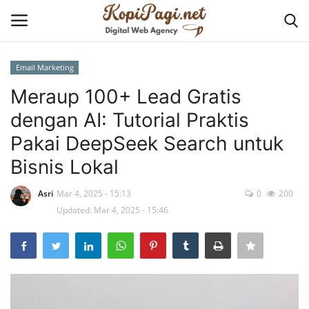
Email Marketing
Login
Register
Meraup 100+ Lead Gratis
dengan AI: Tutorial Praktis
Home
Pakai DeepSeek Search untuk
Tentang KopiPagi.net
Bisnis Lokal
Contact
Asri
Mar 4, 2025 - 15:13
0
200
Updated: Mar 4, 2025 - 15:46
Cyber Security
Business Solution
Website and Application