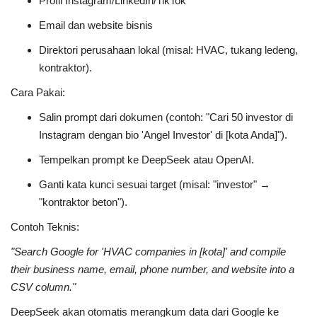
Profil Instagram/LinkedIn/TikTok
Email dan website bisnis
Direktori perusahaan lokal (misal: HVAC, tukang ledeng,
kontraktor).
Cara Pakai:
Salin prompt dari dokumen (contoh:
"Cari 50 investor di
Instagram dengan bio 'Angel Investor' di [kota Anda]"
).
Tempelkan prompt ke DeepSeek atau OpenAI.
Ganti kata kunci sesuai target (misal:
"investor"
→
"kontraktor beton"
).
Contoh Teknis:
"Search Google for 'HVAC companies in [kota]' and compile
their business name, email, phone number, and website into a
CSV column."
DeepSeek akan otomatis merangkum data dari Google ke