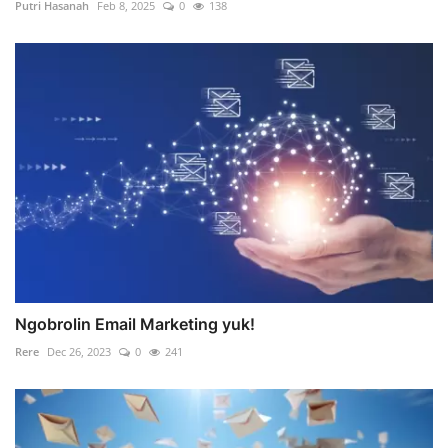
Putri Hasanah
Feb 8, 2025
0
138
Ngobrolin Email Marketing yuk!
Rere
Dec 26, 2023
0
241