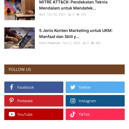
MITRE ATT&CK: Pendekatan Teknis
Mendalam untuk Mendetek...
Asri
Oct 30, 2023
0
545
5 Jenis Konten Marketing untuk UKM:
Manfaat dan Skill y...
Putri Hasanah
Nov 2, 2023
0
485
FOLLOW US
Facebook
Twitter
Pinterest
Instagram
YouTube
TikTok