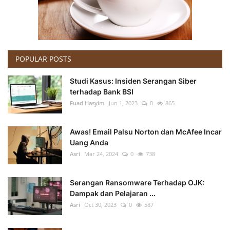
POPULAR POSTS
Studi Kasus: Insiden Serangan Siber
terhadap Bank BSI
Fuad Hasyim
Jun 1, 2023
0
865
Awas! Email Palsu Norton dan McAfee Incar
Uang Anda
Asri
Mar 24, 2024
0
738
Serangan Ransomware Terhadap OJK:
Dampak dan Pelajaran ...
Asri
Oct 30, 2023
0
587