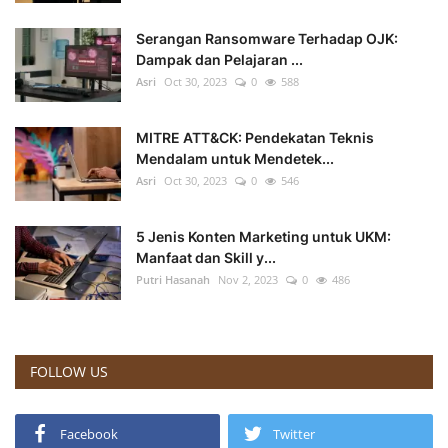
Serangan Ransomware Terhadap OJK:
Dampak dan Pelajaran ...
Asri
Oct 30, 2023
0
588
MITRE ATT&CK: Pendekatan Teknis
Mendalam untuk Mendetek...
Asri
Oct 30, 2023
0
546
5 Jenis Konten Marketing untuk UKM:
Manfaat dan Skill y...
Putri Hasanah
Nov 2, 2023
0
486
FOLLOW US
Facebook
Twitter