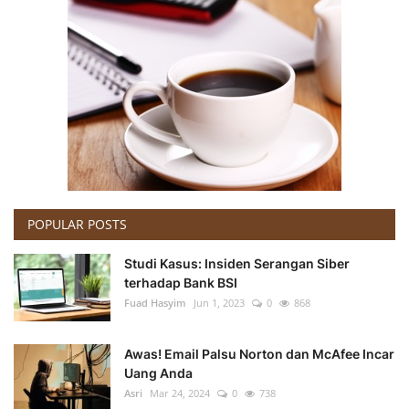
POPULAR POSTS
Studi Kasus: Insiden Serangan Siber
terhadap Bank BSI
Fuad Hasyim
Jun 1, 2023
0
868
Awas! Email Palsu Norton dan McAfee Incar
Uang Anda
Asri
Mar 24, 2024
0
738