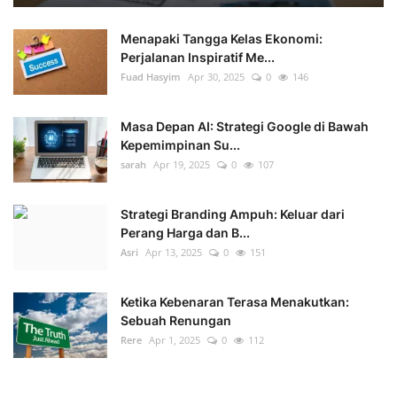
Menapaki Tangga Kelas Ekonomi:
Perjalanan Inspiratif Me...
Fuad Hasyim
Apr 30, 2025
0
146
Masa Depan AI: Strategi Google di Bawah
Kepemimpinan Su...
sarah
Apr 19, 2025
0
107
Strategi Branding Ampuh: Keluar dari
Perang Harga dan B...
Asri
Apr 13, 2025
0
151
Ketika Kebenaran Terasa Menakutkan:
Sebuah Renungan
Rere
Apr 1, 2025
0
112