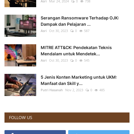
Asri
Mar 24, 2024
0
738
Serangan Ransomware Terhadap OJK:
Dampak dan Pelajaran ...
Asri
Oct 30, 2023
0
587
MITRE ATT&CK: Pendekatan Teknis
Mendalam untuk Mendetek...
Asri
Oct 30, 2023
0
545
5 Jenis Konten Marketing untuk UKM:
Manfaat dan Skill y...
Putri Hasanah
Nov 2, 2023
0
485
FOLLOW US