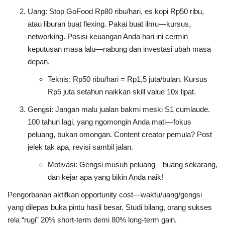
Uang
: Stop GoFood Rp80 ribu/hari, es kopi Rp50 ribu,
atau liburan buat
flexing
. Pakai buat ilmu—kursus,
networking. Posisi keuangan Anda hari ini cermin
keputusan masa lalu—nabung dan investasi ubah masa
depan.
Teknis
: Rp50 ribu/hari = Rp1,5 juta/bulan. Kursus
Rp5 juta setahun naikkan
skill value
10x lipat.
Gengsi
: Jangan malu jualan bakmi meski S1 cumlaude.
100 tahun lagi, yang ngomongin Anda mati—fokus
peluang, bukan omongan. Content creator pemula? Post
jelek tak apa, revisi sambil jalan.
Motivasi
: Gengsi musuh peluang—buang sekarang,
dan kejar apa yang bikin Anda naik!
Pengorbanan aktifkan
opportunity cost
—waktu/uang/gengsi
yang dilepas buka pintu hasil besar. Studi bilang, orang sukses
rela “rugi” 20% short-term demi 80% long-term gain.