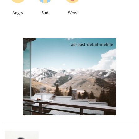
Angry
Sad
Wow