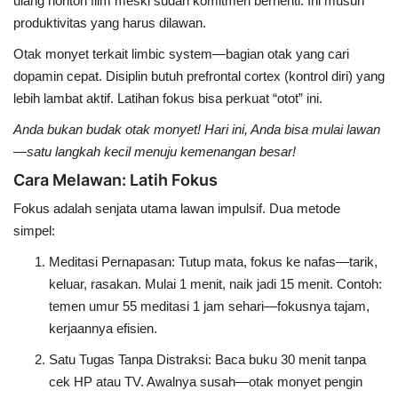
ulang nonton film meski sudah komitmen berhenti. Ini musuh
produktivitas yang harus dilawan.
Otak monyet terkait
limbic system
—bagian otak yang cari
dopamin cepat. Disiplin butuh
prefrontal cortex
(kontrol diri) yang
lebih lambat aktif. Latihan fokus bisa perkuat “otot” ini.
Anda bukan budak otak monyet! Hari ini, Anda bisa mulai lawan
—satu langkah kecil menuju kemenangan besar!
Cara Melawan: Latih Fokus
Fokus adalah senjata utama lawan impulsif. Dua metode
simpel:
Meditasi Pernapasan
: Tutup mata, fokus ke nafas—tarik,
keluar, rasakan. Mulai 1 menit, naik jadi 15 menit. Contoh:
temen umur 55 meditasi 1 jam sehari—fokusnya tajam,
kerjaannya efisien.
Satu Tugas Tanpa Distraksi
: Baca buku 30 menit tanpa
cek HP atau TV. Awalnya susah—otak monyet pengin