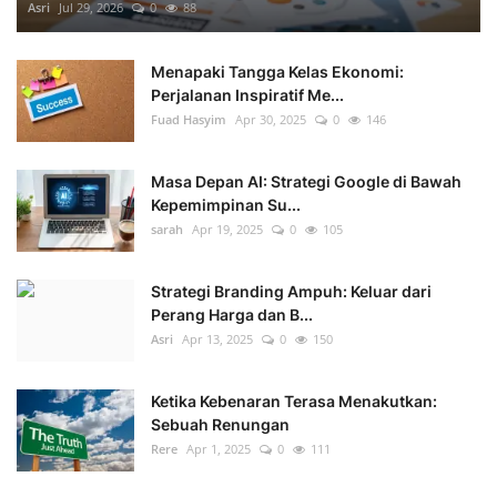
Asri
Jul 29, 2026
0
88
Menapaki Tangga Kelas Ekonomi:
Perjalanan Inspiratif Me...
Fuad Hasyim
Apr 30, 2025
0
146
Masa Depan AI: Strategi Google di Bawah
Kepemimpinan Su...
sarah
Apr 19, 2025
0
105
Strategi Branding Ampuh: Keluar dari
Perang Harga dan B...
Asri
Apr 13, 2025
0
150
Ketika Kebenaran Terasa Menakutkan:
Sebuah Renungan
Rere
Apr 1, 2025
0
111