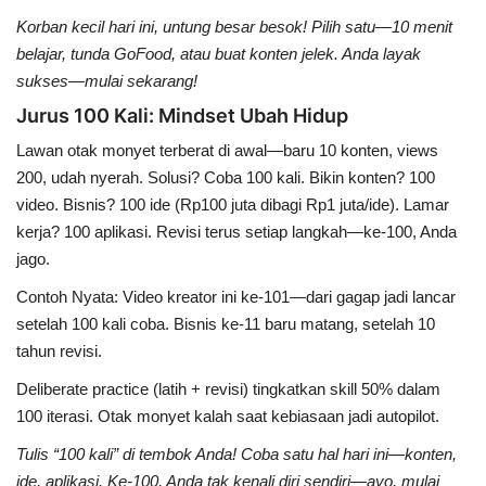
Korban kecil hari ini, untung besar besok! Pilih satu—10 menit
belajar, tunda GoFood, atau buat konten jelek. Anda layak
sukses—mulai sekarang!
Jurus 100 Kali: Mindset Ubah Hidup
Lawan otak monyet terberat di awal—baru 10 konten, views
200, udah nyerah. Solusi?
Coba 100 kali
. Bikin konten? 100
video. Bisnis? 100 ide (Rp100 juta dibagi Rp1 juta/ide). Lamar
kerja? 100 aplikasi. Revisi terus setiap langkah—ke-100, Anda
jago.
Contoh Nyata:
Video kreator ini ke-101—dari gagap jadi lancar
setelah 100 kali coba. Bisnis ke-11 baru matang, setelah 10
tahun revisi.
Deliberate practice
(latih + revisi) tingkatkan skill 50% dalam
100 iterasi. Otak monyet kalah saat kebiasaan jadi autopilot.
Tulis “100 kali” di tembok Anda! Coba satu hal hari ini—konten,
ide, aplikasi. Ke-100, Anda tak kenali diri sendiri—ayo, mulai