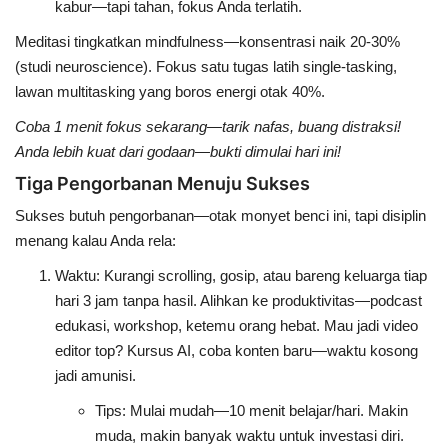
kabur—tapi tahan, fokus Anda terlatih.
Meditasi tingkatkan
mindfulness
—konsentrasi naik 20-30%
(studi neuroscience). Fokus satu tugas latih
single-tasking
,
lawan
multitasking
yang boros energi otak 40%.
Coba 1 menit fokus sekarang—tarik nafas, buang distraksi!
Anda lebih kuat dari godaan—bukti dimulai hari ini!
Tiga Pengorbanan Menuju Sukses
Sukses butuh pengorbanan—otak monyet benci ini, tapi disiplin
menang kalau Anda rela:
Waktu
: Kurangi
scrolling
, gosip, atau bareng keluarga tiap
hari 3 jam tanpa hasil. Alihkan ke produktivitas—podcast
edukasi, workshop, ketemu orang hebat. Mau jadi video
editor top? Kursus AI, coba konten baru—waktu kosong
jadi amunisi.
Tips
: Mulai mudah—10 menit belajar/hari. Makin
muda, makin banyak waktu untuk investasi diri.