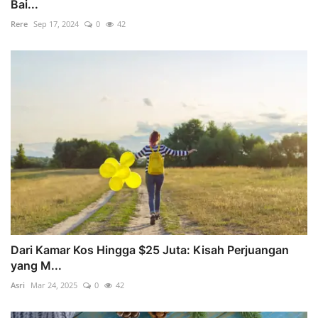
Bai...
Rere
Sep 17, 2024
0
42
Dari Kamar Kos Hingga $25 Juta: Kisah Perjuangan
yang M...
Asri
Mar 24, 2025
0
42