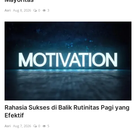
Digital Marketing
Asri
Aug 8, 2026
0
3
The Lounge
Rahasia Sukses di Balik Rutinitas Pagi yang
Efektif
Asri
Aug 7, 2026
0
5