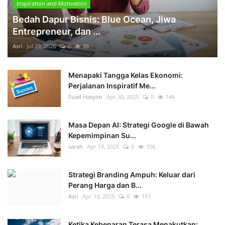
Inspiration and Motivation
Bedah Dapur Bisnis: Blue Ocean, Jiwa
Entrepreneur, dan ...
Asri
Jul 29, 2026
0
88
Menapaki Tangga Kelas Ekonomi:
Perjalanan Inspiratif Me...
Fuad Hasyim
Apr 30, 2025
0
146
Masa Depan AI: Strategi Google di Bawah
Kepemimpinan Su...
sarah
Apr 19, 2025
0
106
Strategi Branding Ampuh: Keluar dari
Perang Harga dan B...
Asri
Apr 13, 2025
0
151
Ketika Kebenaran Terasa Menakutkan: