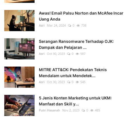
Awas! Email Palsu Norton dan McAfee Incar
Uang Anda
Asri
Mar 24, 2024
0
738
Serangan Ransomware Terhadap OJK:
Dampak dan Pelajaran ...
Asri
Oct 30, 2023
0
587
MITRE ATT&CK: Pendekatan Teknis
Mendalam untuk Mendetek...
Asri
Oct 30, 2023
0
545
5 Jenis Konten Marketing untuk UKM:
Manfaat dan Skill y...
Putri Hasanah
Nov 2, 2023
0
485