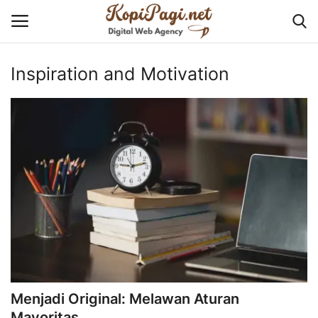
Inspiration and Motivation
Login
Register
Home
Tentang KopiPagi.net
Contact
Cyber Security
Business Solution
Menjadi Original: Melawan Aturan
Website and Application
Mayoritas