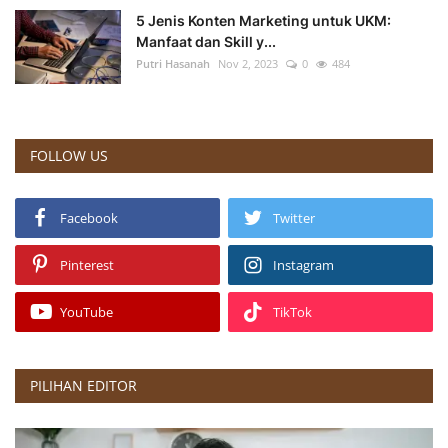
5 Jenis Konten Marketing untuk UKM:
Manfaat dan Skill y...
Putri Hasanah
Nov 2, 2023
0
484
FOLLOW US
Facebook
Twitter
Pinterest
Instagram
YouTube
TikTok
PILIHAN EDITOR