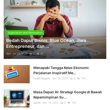
Inspiration and Motivation
Bedah Dapur Bisnis: Blue Ocean, Jiwa
Entrepreneur, dan ...
Asri
Jul 29, 2026
0
87
Menapaki Tangga Kelas Ekonomi:
Perjalanan Inspiratif Me...
Fuad Hasyim
Apr 30, 2025
0
145
Masa Depan AI: Strategi Google di Bawah
Kepemimpinan Su...
sarah
Apr 19, 2025
0
104