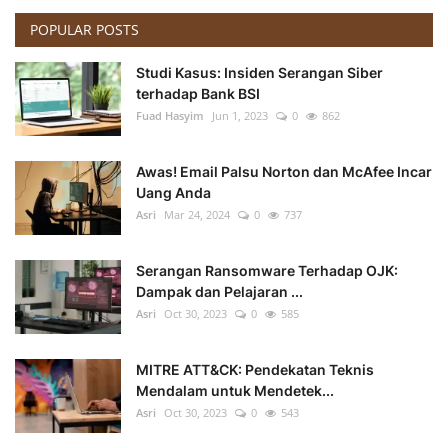
POPULAR POSTS
Studi Kasus: Insiden Serangan Siber
terhadap Bank BSI
Fuad Hasyim
Jun 1, 2023
0
862
Awas! Email Palsu Norton dan McAfee Incar
Uang Anda
Asri
Mar 24, 2024
0
737
Serangan Ransomware Terhadap OJK:
Dampak dan Pelajaran ...
Asri
Oct 30, 2023
0
585
MITRE ATT&CK: Pendekatan Teknis
Mendalam untuk Mendetek...
Asri
Oct 30, 2023
0
543