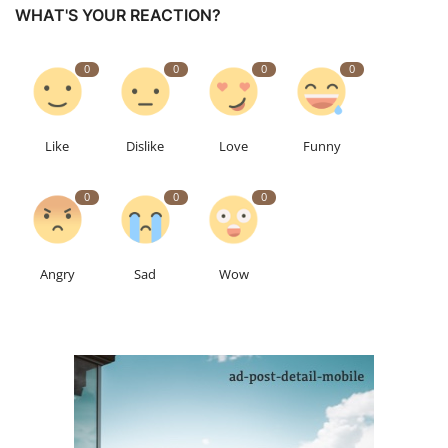
WHAT'S YOUR REACTION?
0
0
0
0
Like
Dislike
Love
Funny
0
0
0
Angry
Sad
Wow