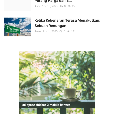
Perang Harga dan B...
Asri
Apr 13, 2025
0
150
Ketika Kebenaran Terasa Menakutkan:
Sebuah Renungan
Rere
Apr 1, 2025
0
111