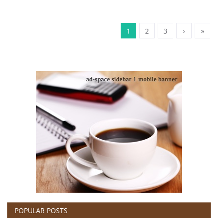
1
2
3
›
»
POPULAR POSTS