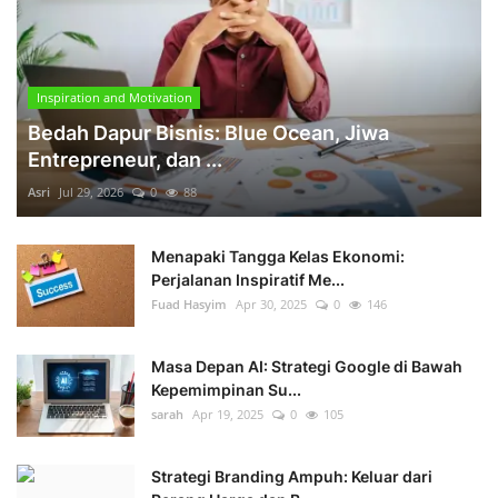
Inspiration and Motivation
Bedah Dapur Bisnis: Blue Ocean, Jiwa
Entrepreneur, dan ...
Asri
Jul 29, 2026
0
88
Menapaki Tangga Kelas Ekonomi:
Perjalanan Inspiratif Me...
Fuad Hasyim
Apr 30, 2025
0
146
Masa Depan AI: Strategi Google di Bawah
Kepemimpinan Su...
sarah
Apr 19, 2025
0
105
Strategi Branding Ampuh: Keluar dari