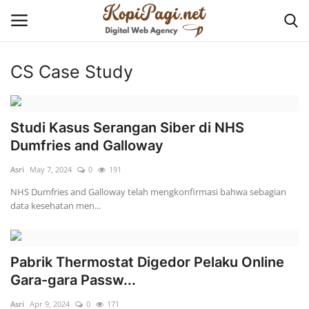
CS Case Study
Login
Register
Home
Studi Kasus Serangan Siber di NHS
Dumfries and Galloway
Tentang KopiPagi.net
Asri
May 7, 2024
0
191
Contact
NHS Dumfries and Galloway telah mengkonfirmasi bahwa sebagian
data kesehatan men...
Cyber Security
Pabrik Thermostat Digedor Pelaku Online
Business Solution
Gara-gara Passw...
Website and Application
Asri
Apr 9, 2024
0
171