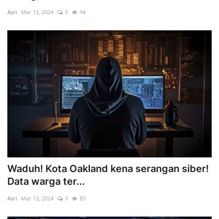
Asri
Mar 13, 2024
0
94
Waduh! Kota Oakland kena serangan siber!
Data warga ter...
Asri
Mar 13, 2024
0
83