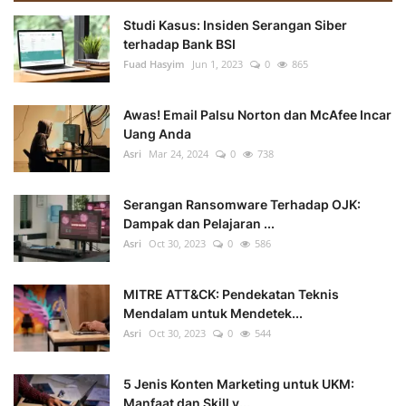
Studi Kasus: Insiden Serangan Siber
terhadap Bank BSI
Fuad Hasyim
Jun 1, 2023
0
865
Awas! Email Palsu Norton dan McAfee Incar
Uang Anda
Asri
Mar 24, 2024
0
738
Serangan Ransomware Terhadap OJK:
Dampak dan Pelajaran ...
Asri
Oct 30, 2023
0
586
MITRE ATT&CK: Pendekatan Teknis
Mendalam untuk Mendetek...
Asri
Oct 30, 2023
0
544
5 Jenis Konten Marketing untuk UKM:
Manfaat dan Skill y...