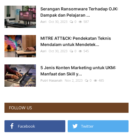
Serangan Ransomware Terhadap OJK:
Dampak dan Pelajaran ...
Asri
Oct 30, 2023
0
587
MITRE ATT&CK: Pendekatan Teknis
Mendalam untuk Mendetek...
Asri
Oct 30, 2023
0
545
5 Jenis Konten Marketing untuk UKM:
Manfaat dan Skill y...
Putri Hasanah
Nov 2, 2023
0
485
FOLLOW US
Facebook
Twitter