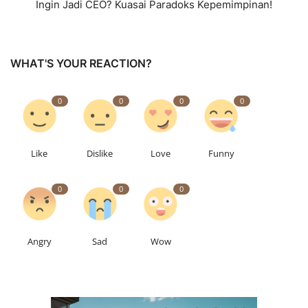
Ingin Jadi CEO? Kuasai Paradoks Kepemimpinan!
WHAT'S YOUR REACTION?
0
0
0
0
Like
Dislike
Love
Funny
0
0
0
Angry
Sad
Wow