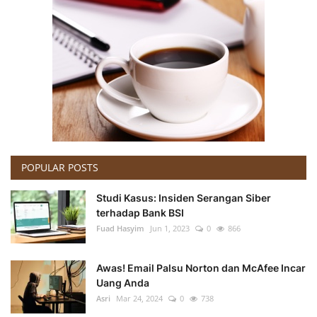
POPULAR POSTS
Studi Kasus: Insiden Serangan Siber
terhadap Bank BSI
Fuad Hasyim
Jun 1, 2023
0
866
Awas! Email Palsu Norton dan McAfee Incar
Uang Anda
Asri
Mar 24, 2024
0
738