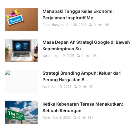
Menapaki Tangga Kelas Ekonomi:
Perjalanan Inspiratif Me...
Fuad Hasyim
Apr 30, 2025
0
146
Masa Depan AI: Strategi Google di Bawah
Kepemimpinan Su...
sarah
Apr 19, 2025
0
106
Strategi Branding Ampuh: Keluar dari
Perang Harga dan B...
Asri
Apr 13, 2025
0
151
Ketika Kebenaran Terasa Menakutkan:
Sebuah Renungan
Rere
Apr 1, 2025
0
111