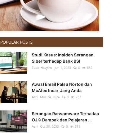
POPULAR POSTS
Studi Kasus: Insiden Serangan
Siber terhadap Bank BSI
Fuad Hasyim
Jun 1, 2023
0
862
Awas! Email Palsu Norton dan
McAfee Incar Uang Anda
Asri
Mar 24, 2024
0
737
Serangan Ransomware Terhadap
OJK: Dampak dan Pelajaran ...
Asri
Oct 30, 2023
0
585