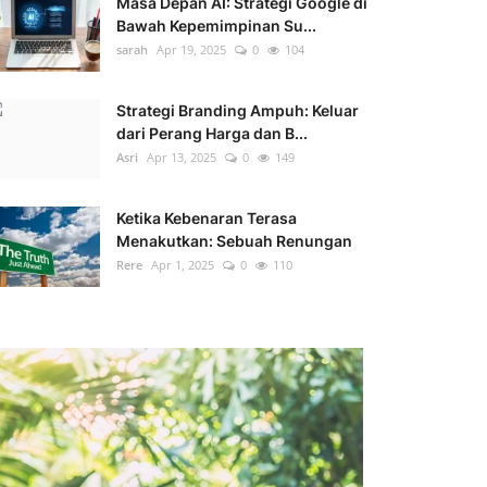
Masa Depan AI: Strategi Google di
Bawah Kepemimpinan Su...
sarah
Apr 19, 2025
0
104
Strategi Branding Ampuh: Keluar
dari Perang Harga dan B...
Asri
Apr 13, 2025
0
149
Ketika Kebenaran Terasa
Menakutkan: Sebuah Renungan
Rere
Apr 1, 2025
0
110