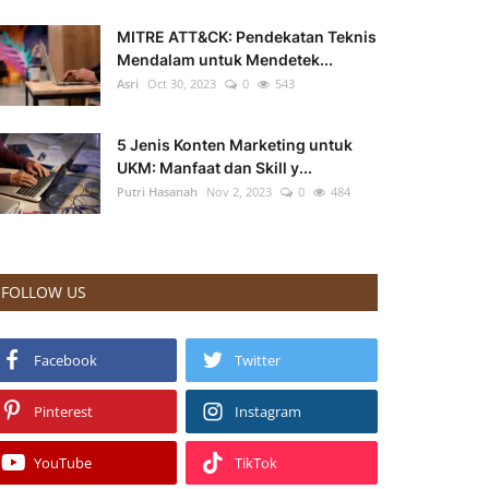
MITRE ATT&CK: Pendekatan Teknis
Mendalam untuk Mendetek...
Asri
Oct 30, 2023
0
543
5 Jenis Konten Marketing untuk
UKM: Manfaat dan Skill y...
Putri Hasanah
Nov 2, 2023
0
484
FOLLOW US
Facebook
Twitter
Pinterest
Instagram
YouTube
TikTok