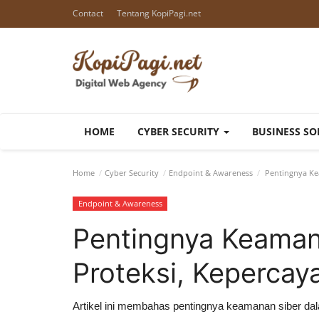
Contact
Tentang KopiPagi.net
HOME
CYBER SECURITY
BUSINESS S
Home
Cyber Security
Endpoint & Awareness
Pentingnya Kea
Endpoint & Awareness
Pentingnya Keamana
Proteksi, Kepercaya
Artikel ini membahas pentingnya keamanan siber dal