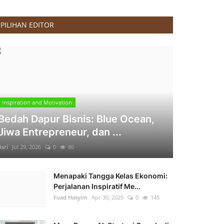
PILIHAN EDITOR
Inspiration and Motivation
Bedah Dapur Bisnis: Blue Ocean,
Jiwa Entrepreneur, dan ...
Asri
Jul 29, 2026
0
86
Menapaki Tangga Kelas Ekonomi:
Perjalanan Inspiratif Me...
Fuad Hasyim
Apr 30, 2025
0
145