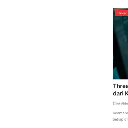
Threat 
Threa
dari 
Elliot Ald
Keamanan 
Setiap or