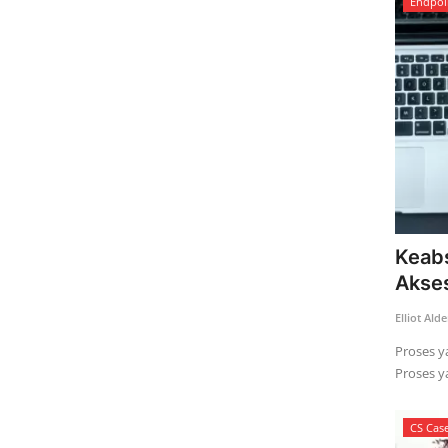
Endpoi
Keabs
Akses
Elliot Ald
Proses y
Proses ya
CS Cas