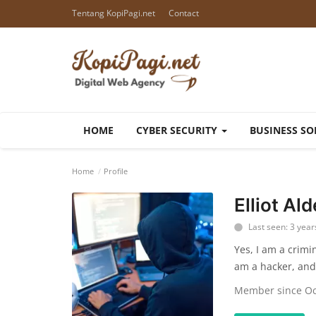
Tentang KopiPagi.net
Contact
HOME
CYBER SECURITY
BUSINESS S
Home
Profile
Elliot Al
Last seen: 3 year
Yes, I am a crimi
am a hacker, and t
Member since Oc