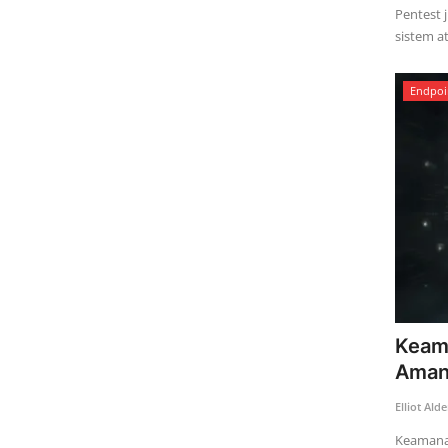
Pentest 
sistem at
Endpoi
Keama
Aman
Elliot Ald
Keamanan