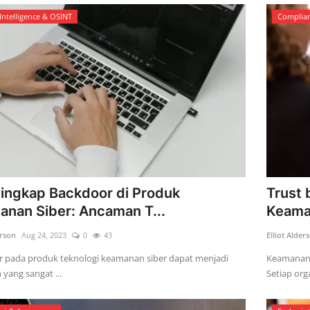
Intelligence & OSINT
Complia
ingkap Backdoor di Produk
Trust 
nan Siber: Ancaman T...
Keama
erson
Aug 24, 2023
0
43
Elliot Alder
 pada produk teknologi keamanan siber dapat menjadi
Keamanan s
yang sangat ...
Setiap orga