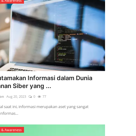
t & Awareness
tamakan Informasi dalam Dunia
an Siber yang ...
son
Aug 20, 2023
0
77
ital saat ini, informasi merupakan aset yang sangat
Informas...
t & Awareness