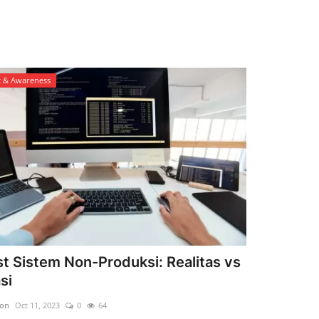
t & Awareness
t Sistem Non-Produksi: Realitas vs
si
son
Oct 11, 2023
0
64