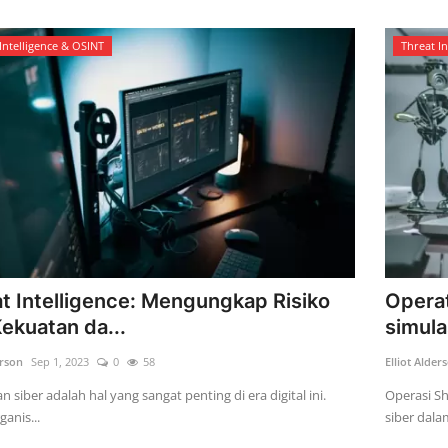
Intelligence & OSINT
Threat I
t Intelligence: Mengungkap Risiko
Opera
Kekuatan da...
simula
erson
Sep 1, 2023
0
58
Elliot Alder
siber adalah hal yang sangat penting di era digital ini.
Operasi S
ganis...
siber dala