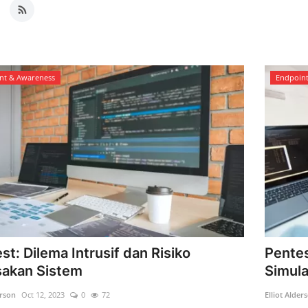
nt & Awareness
Endpoin
st: Dilema Intrusif dan Risiko
Pentes
sakan Sistem
Simula
erson
Oct 12, 2023
0
72
Elliot Alder