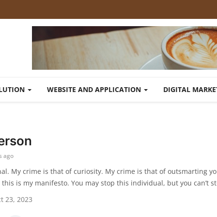
OLUTION
WEBSITE AND APPLICATION
DIGITAL MARK
derson
s ago
nal. My crime is that of curiosity. My crime is that of outsmarting y
his is my manifesto. You may stop this individual, but you can’t stop
t 23, 2023