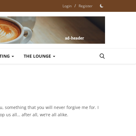
/
Login
Register
ETING
THE LOUNGE
ou, something that you will never forgive me for. I
 us all… after all, we’re all alike.