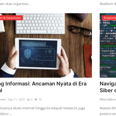
an atau organisas...
Madison di
nt & Awareness
Endpoin
g Informasi: Ancaman Nyata di Era
Naviga
l
Siber 
erson
Sep 11, 2023
0
72
Elliot Alder
luasnya akses internet hingga ke wilayah terpencil, juga
Mawas dir
aktor ...
potensi an