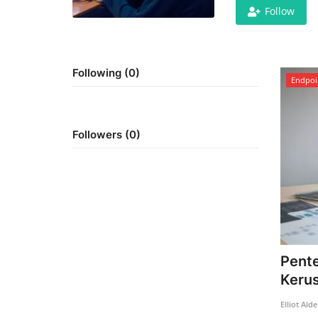
Follow
Following (0)
Endpoi
Followers (0)
Pente
Keru
Elliot Ald