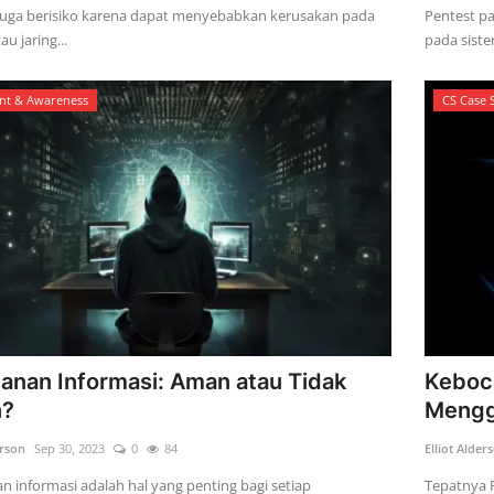
juga berisiko karena dapat menyebabkan kerusakan pada
Pentest p
au jaring...
pada siste
nt & Awareness
CS Case 
nan Informasi: Aman atau Tidak
Keboco
?
Mengg
erson
Sep 30, 2023
0
84
Elliot Alder
 informasi adalah hal yang penting bagi setiap
Tepatnya P