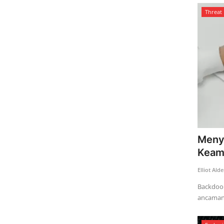
Threat 
Meny
Keama
Elliot Ald
Backdoor
ancaman 