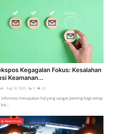
kspos Kegagalan Fokus: Kesalahan
si Keamanan...
son
Aug 18, 2023
0
32
informasi merupakan hal yang sangat penting bagi setiap
bai...
t & Awareness