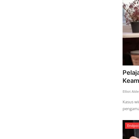
Pelaj
Keama
Elliot Ald
Kasus wi
pengaman
Endpoi