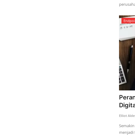
perusaha
Endpoi
Peran
Digita
Elliot Ald
Semakin 
menjadi f