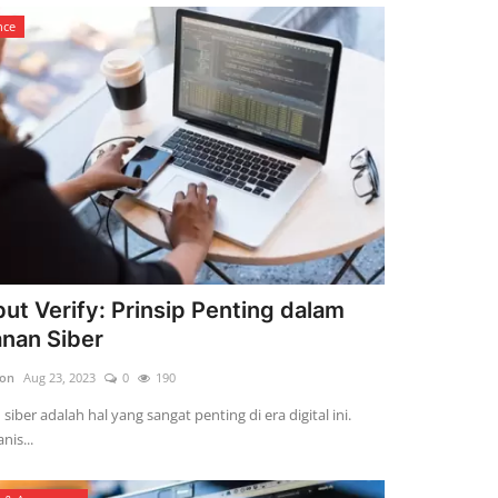
nce
but Verify: Prinsip Penting dalam
nan Siber
son
Aug 23, 2023
0
190
iber adalah hal yang sangat penting di era digital ini.
nis...