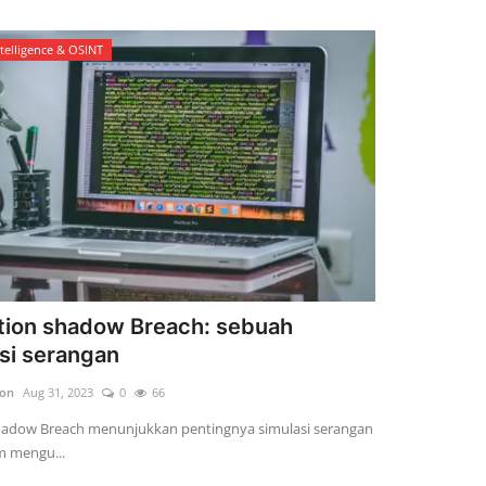
ntelligence & OSINT
tion shadow Breach: sebuah
si serangan
son
Aug 31, 2023
0
66
hadow Breach menunjukkan pentingnya simulasi serangan
m mengu...