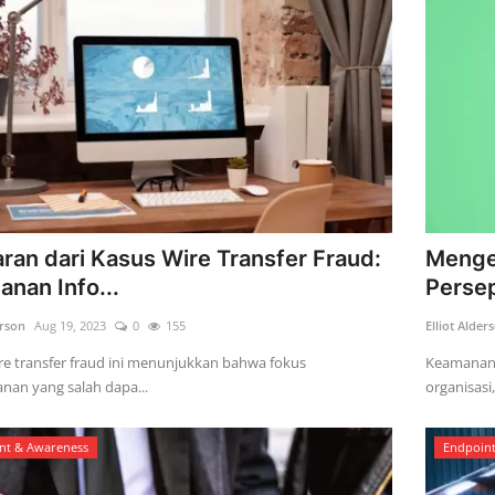
aran dari Kasus Wire Transfer Fraud:
Menge
nan Info...
Persep
erson
Aug 19, 2023
0
155
Elliot Alder
re transfer fraud ini menunjukkan bahwa fokus
Keamanan 
an yang salah dapa...
organisasi, 
nt & Awareness
Endpoin