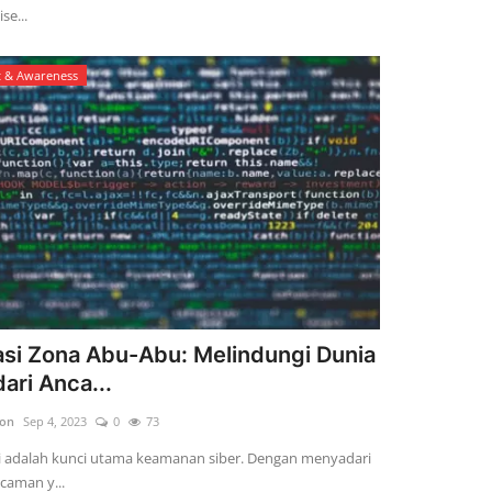
se...
t & Awareness
si Zona Abu-Abu: Melindungi Dunia
dari Anca...
son
Sep 4, 2023
0
73
i adalah kunci utama keamanan siber. Dengan menyadari
caman y...