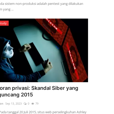
ada sistem non-produksi adalah pentest yang dilakukan
m yang ...
Study
ran privasi: Skandal Siber yang
uncang 2015
son
Sep 13, 2023
0
79
ada tanggal 20 Juli 2015, situs web perselingkuhan Ashley