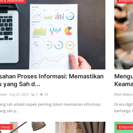
nt & Awareness
Endpoin
ahan Proses Informasi: Memastikan
Mengu
 yang Sah d...
Keaman
erson
Aug 20, 2023
0
58
Elliot Alder
ang sah adalah aspek penting dalam keamanan informasi.
Di era dig
ng sah p...
berharga. 
e Study
Endpoin