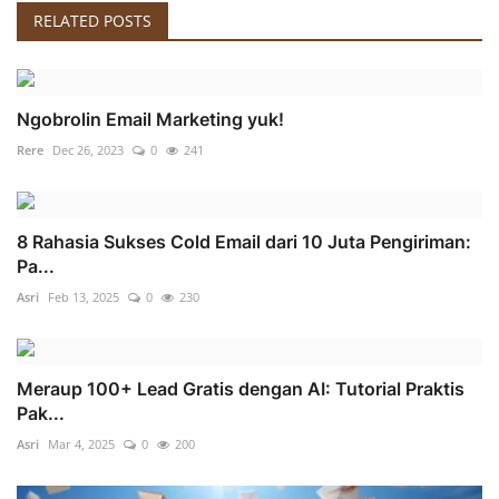
RELATED POSTS
Ngobrolin Email Marketing yuk!
Rere
Dec 26, 2023
0
241
8 Rahasia Sukses Cold Email dari 10 Juta Pengiriman:
Pa...
Asri
Feb 13, 2025
0
230
Meraup 100+ Lead Gratis dengan AI: Tutorial Praktis
Pak...
Asri
Mar 4, 2025
0
200