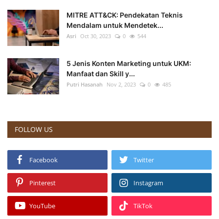
MITRE ATT&CK: Pendekatan Teknis
Mendalam untuk Mendetek...
Asri
Oct 30, 2023
0
544
5 Jenis Konten Marketing untuk UKM:
Manfaat dan Skill y...
Putri Hasanah
Nov 2, 2023
0
485
FOLLOW US
Facebook
Twitter
Pinterest
Instagram
YouTube
TikTok