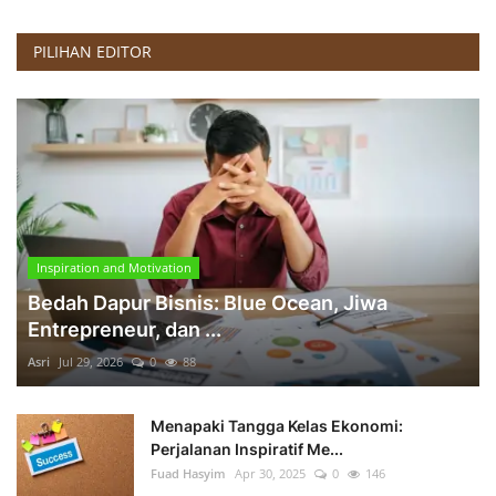
PILIHAN EDITOR
Inspiration and Motivation
Bedah Dapur Bisnis: Blue Ocean, Jiwa
Entrepreneur, dan ...
Asri
Jul 29, 2026
0
88
Menapaki Tangga Kelas Ekonomi:
Perjalanan Inspiratif Me...
Fuad Hasyim
Apr 30, 2025
0
146