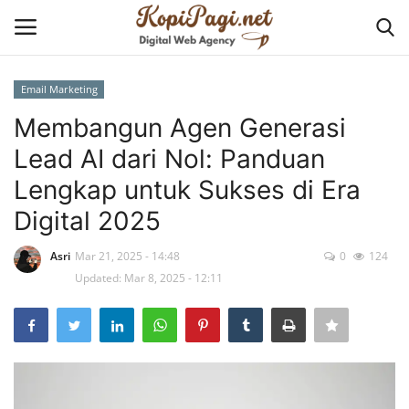
Email Marketing
Login
Register
Membangun Agen Generasi
Lead AI dari Nol: Panduan
Home
Lengkap untuk Sukses di Era
Tentang KopiPagi.net
Digital 2025
Contact
Asri
Mar 21, 2025 - 14:48
0
124
Updated: Mar 8, 2025 - 12:11
Cyber Security
Business Solution
Website and Application