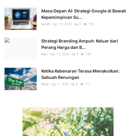
Masa Depan AI: Strategi Google di Bawah
Kepemimpinan Su...
sarah
Apr 19, 2025
0
105
Strategi Branding Ampuh: Keluar dari
Perang Harga dan B...
Asri
Apr 13, 2025
0
150
Ketika Kebenaran Terasa Menakutkan:
Sebuah Renungan
Rere
Apr 1, 2025
0
111