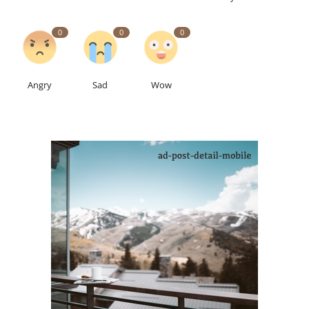
0
0
0
Angry
Sad
Wow