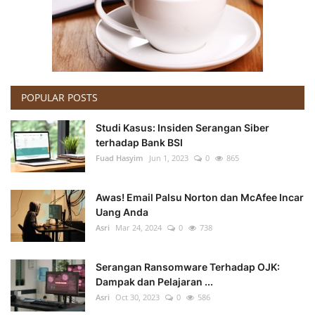
POPULAR POSTS
Studi Kasus: Insiden Serangan Siber
terhadap Bank BSI
Fuad Hasyim
Jun 1, 2023
0
865
Awas! Email Palsu Norton dan McAfee Incar
Uang Anda
Asri
Mar 24, 2024
0
738
Serangan Ransomware Terhadap OJK:
Dampak dan Pelajaran ...
Asri
Oct 30, 2023
0
586