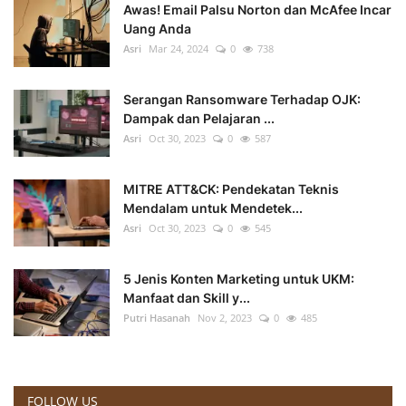
Awas! Email Palsu Norton dan McAfee Incar
Uang Anda
Asri
Mar 24, 2024
0
738
Serangan Ransomware Terhadap OJK:
Dampak dan Pelajaran ...
Asri
Oct 30, 2023
0
587
MITRE ATT&CK: Pendekatan Teknis
Mendalam untuk Mendetek...
Asri
Oct 30, 2023
0
545
5 Jenis Konten Marketing untuk UKM:
Manfaat dan Skill y...
Putri Hasanah
Nov 2, 2023
0
485
FOLLOW US