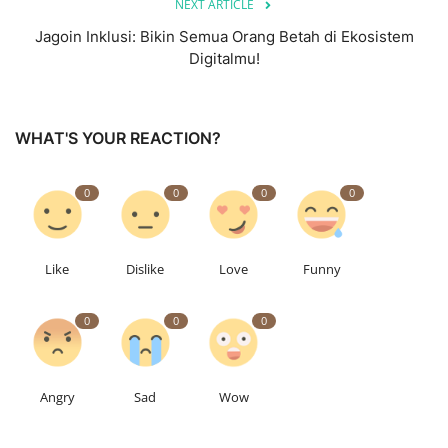
NEXT ARTICLE
Jagoin Inklusi: Bikin Semua Orang Betah di Ekosistem
Digitalmu!
WHAT'S YOUR REACTION?
0
0
0
0
Like
Dislike
Love
Funny
0
0
0
Angry
Sad
Wow