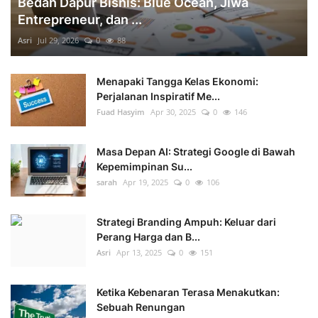
Bedah Dapur Bisnis: Blue Ocean, Jiwa
Entrepreneur, dan ...
Asri
Jul 29, 2026
0
88
Menapaki Tangga Kelas Ekonomi:
Perjalanan Inspiratif Me...
Fuad Hasyim
Apr 30, 2025
0
146
Masa Depan AI: Strategi Google di Bawah
Kepemimpinan Su...
sarah
Apr 19, 2025
0
106
Strategi Branding Ampuh: Keluar dari
Perang Harga dan B...
Asri
Apr 13, 2025
0
151
Ketika Kebenaran Terasa Menakutkan:
Sebuah Renungan