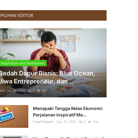
PILIHAN EDITOR
Inspiration and Motivation
Bedah Dapur Bisnis: Blue Ocean,
Jiwa Entrepreneur, dan ...
Asri
Jul 29, 2026
0
88
Menapaki Tangga Kelas Ekonomi:
Perjalanan Inspiratif Me...
Fuad Hasyim
Apr 30, 2025
0
146