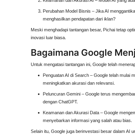
Keamanan dan Akurasi AI
– Model AI yang ada
Perubahan Model Bisnis
– Jika AI menggantika
menghasilkan pendapatan dari iklan?
Meski menghadapi tantangan besar, Pichai tetap op
inovasi luar biasa
.
Bagaimana Google Menj
Untuk mengatasi tantangan ini, Google telah menera
Penguatan AI di Search
– Google telah mulai
meningkatkan akurasi dan relevansi.
Peluncuran Gemini
– Google terus mengembang
dengan ChatGPT.
Keamanan dan Akurasi Data
– Google mengemb
menyebarkan informasi yang salah atau bias.
Selain itu, Google juga
berinvestasi besar dalam AI u