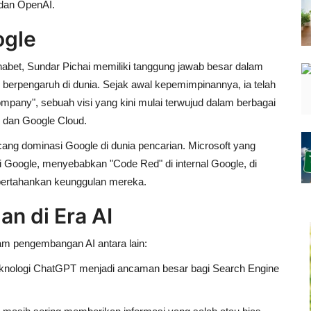
 dan OpenAI.
ogle
habet
, Sundar Pichai memiliki tanggung jawab besar dalam
 berpengaruh di dunia. Sejak awal kepemimpinannya, ia telah
company"
, sebuah visi yang kini mulai terwujud dalam berbagai
 dan Google Cloud
.
ng dominasi Google di dunia pencarian. Microsoft yang
si Google, menyebabkan
"Code Red" di internal Google
, di
ertahankan keunggulan mereka.
n di Era AI
am pengembangan AI antara lain:
knologi ChatGPT menjadi ancaman besar bagi Search Engine