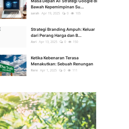
Masa Depan AI: Strategi Google di
Bawah Kepemimpinan Su...
sarah
Apr 19, 2025
0
105
Strategi Branding Ampuh: Keluar
dari Perang Harga dan B...
Asri
Apr 13, 2025
0
150
Ketika Kebenaran Terasa
Menakutkan: Sebuah Renungan
Rere
Apr 1, 2025
0
111