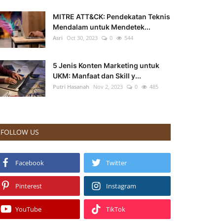
MITRE ATT&CK: Pendekatan Teknis
Mendalam untuk Mendetek...
Asri
Oct 30, 2023
0
544
5 Jenis Konten Marketing untuk
UKM: Manfaat dan Skill y...
Putri Hasanah
Nov 2, 2023
0
485
FOLLOW US
Facebook
Twitter
Pinterest
Instagram
YouTube
TikTok