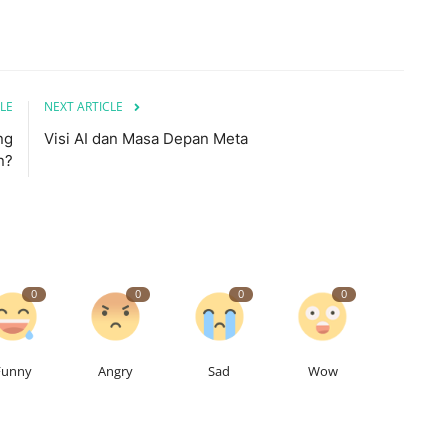
LE
NEXT ARTICLE
ng
Visi AI dan Masa Depan Meta
n?
0
0
0
0
Funny
Angry
Sad
Wow