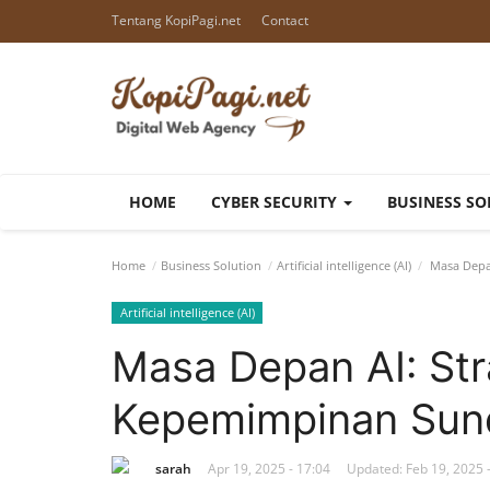
Tentang KopiPagi.net
Contact
HOME
CYBER SECURITY
BUSINESS S
Home
Business Solution
Artificial intelligence (AI)
Masa Depan
Artificial intelligence (AI)
Masa Depan AI: Str
Kepemimpinan Sund
sarah
Apr 19, 2025 - 17:04
Updated: Feb 19, 2025 