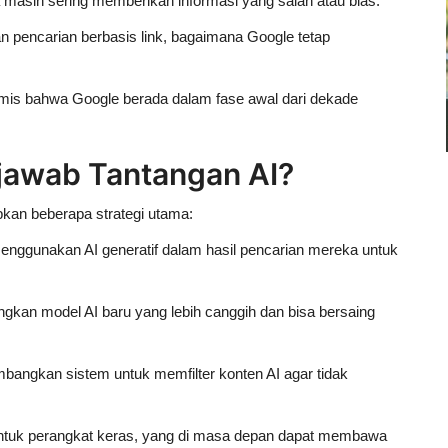
 masih sering memberikan informasi yang salah atau bias.
n pencarian berbasis link, bagaimana Google tetap
timis bahwa Google berada dalam
fase awal dari dekade
awab Tantangan AI?
pkan beberapa strategi utama:
 menggunakan
AI generatif
dalam hasil pencarian mereka untuk
kan model AI baru yang lebih canggih dan bisa bersaing
angkan sistem untuk memfilter konten AI agar tidak
ntuk perangkat keras
, yang di masa depan dapat membawa