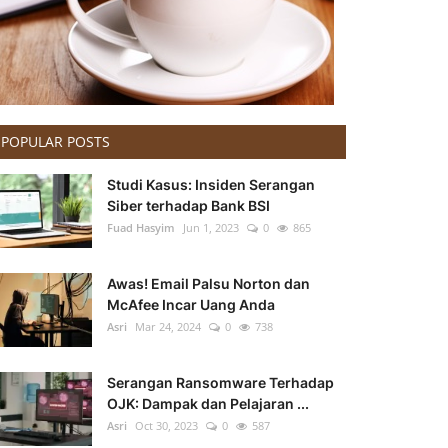
POPULAR POSTS
Studi Kasus: Insiden Serangan
Siber terhadap Bank BSI
Fuad Hasyim
Jun 1, 2023
0
865
Awas! Email Palsu Norton dan
McAfee Incar Uang Anda
Asri
Mar 24, 2024
0
738
Serangan Ransomware Terhadap
OJK: Dampak dan Pelajaran ...
Asri
Oct 30, 2023
0
587