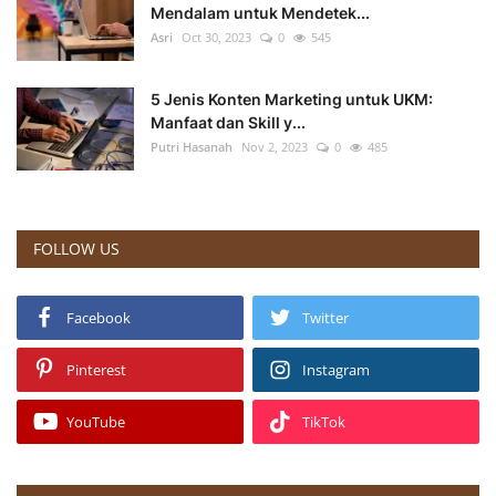
Mendalam untuk Mendetek...
Asri
Oct 30, 2023
0
545
5 Jenis Konten Marketing untuk UKM:
Manfaat dan Skill y...
Putri Hasanah
Nov 2, 2023
0
485
FOLLOW US
Facebook
Twitter
Pinterest
Instagram
YouTube
TikTok