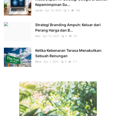
Kepemimpinan Su...
sarah
Apr 19, 2025
0
106
Strategi Branding Ampuh: Keluar dari
Perang Harga dan B...
Asri
Apr 13, 2025
0
151
Ketika Kebenaran Terasa Menakutkan:
Sebuah Renungan
Rere
Apr 1, 2025
0
111