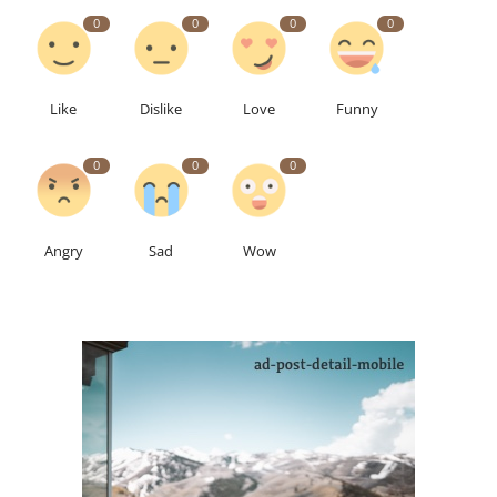
0
0
0
0
Like
Dislike
Love
Funny
0
0
0
Angry
Sad
Wow