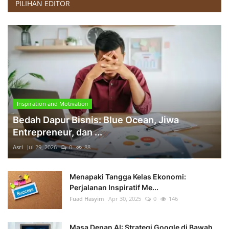
PILIHAN EDITOR
Inspiration and Motivation
Bedah Dapur Bisnis: Blue Ocean, Jiwa
Entrepreneur, dan ...
Asri
Jul 29, 2026
0
88
Menapaki Tangga Kelas Ekonomi:
Perjalanan Inspiratif Me...
Fuad Hasyim
Apr 30, 2025
0
146
Masa Depan AI: Strategi Google di Bawah