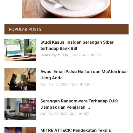
POPULAR POSTS
Studi Kasus: Insiden Serangan Siber
terhadap Bank BSI
Fuad Hasyim
Jun 1, 2023
0
865
Awas! Email Palsu Norton dan McAfee Incar
Uang Anda
Asri
Mar 24, 2024
0
738
Serangan Ransomware Terhadap OJK:
Dampak dan Pelajaran ...
Asri
Oct 30, 2023
0
587
MITRE ATT&CK: Pendekatan Teknis